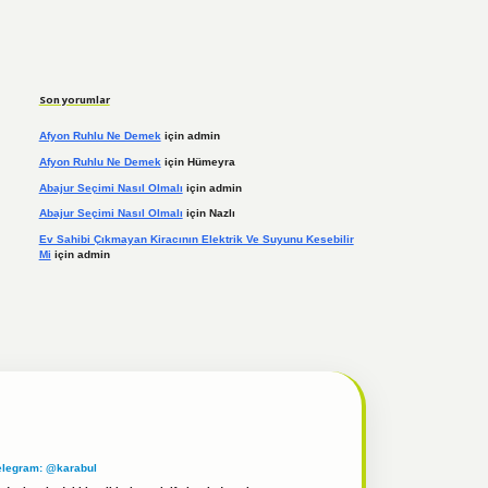
Son yorumlar
Afyon Ruhlu Ne Demek
için
admin
Afyon Ruhlu Ne Demek
için
Hümeyra
Abajur Seçimi Nasıl Olmalı
için
admin
Abajur Seçimi Nasıl Olmalı
için
Nazlı
Ev Sahibi Çıkmayan Kiracının Elektrik Ve Suyunu Kesebilir
Mi
için
admin
elegram: @karabul