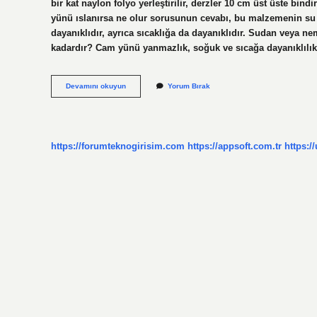
bir kat naylon folyo yerleştirilir, derzler 10 cm üst üste bindi
yünü ıslanırsa ne olur sorusunun cevabı, bu malzemenin su
dayanıklıdır, ayrıca sıcaklığa da dayanıklıdır. Sudan veya 
kadardır? Cam yünü yanmazlık, soğuk ve sıcağa dayanıklılı
Cam
Devamını okuyun
Yorum Bırak
Yünü
Üzerine
Ne
Yapılır
https://forumteknogirisim.com
https://appsoft.com.tr
https:/