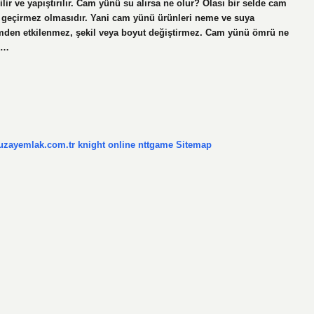
rilir ve yapıştırılır. Cam yünü su alırsa ne olur? Olası bir selde cam
 geçirmez olmasıdır. Yani cam yünü ürünleri neme ve suya
nemden etkilenmez, şekil veya boyut değiştirmez. Cam yünü ömrü ne
k…
/uzayemlak.com.tr
knight online
nttgame
Sitemap