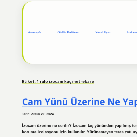
Anasayfa
Gizlilik Politikası
Yasal Uyarı
Hakkı
Etiket:
1 rulo izocam kaç metrekare
Cam Yünü Üzerine Ne Yap
Tarih: Aralık 20, 2024
İzocam üzerine ne serilir? İzocam taş yününden yapılmış teras
koruma izolasyonu için kullanılır. Yürünemeyen teras çatı uy