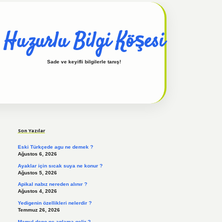
Huzurlu Bilgi Köşesi
Sade ve keyifli bilgilerle tanış!
Sidebar
hiltonbet güncel
tulipbet giriş
Son Yazılar
Eski Türkçede agu ne demek ?
Ağustos 6, 2026
Ayaklar için sıcak suya ne konur ?
Ağustos 5, 2026
Apikal nabız nereden alınır ?
Ağustos 4, 2026
Yedigenin özellikleri nelerdir ?
Temmuz 26, 2026
Mamul depo ne anlama gelir ?