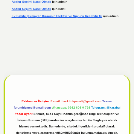
Abajur Seçimi Nasıl Olmalı
için
admin
Abajur Seçimi Nasıl Olmalı
için
Nazlı
Ev Sahibi Çıkmayan Kiracının Elektrik Ve Suyunu Kesebilir Mi
için
admin
el
tulipbet giriş
Reklam ve İletişim:
E-mail:
backlinkpaneli@gmail.com
Teams:
forumhizmeti@gmail.com
Whatsapp: 0262 606 0 726
Telegram: @karabul
Yasal Uyarı:
Sitemiz, 5651 Sayılı Kanun gereğince Bilgi Teknolojileri ve
İletişim Kurumu (BTK) tarafından onaylanmış bir Yer Sağlayıcı olarak
hizmet vermektedir. Bu nedenle, sitedeki içerikleri proaktif olarak
denetleme veya araştırma yükümlülüğümüz bulunmamaktadır. Ancak,