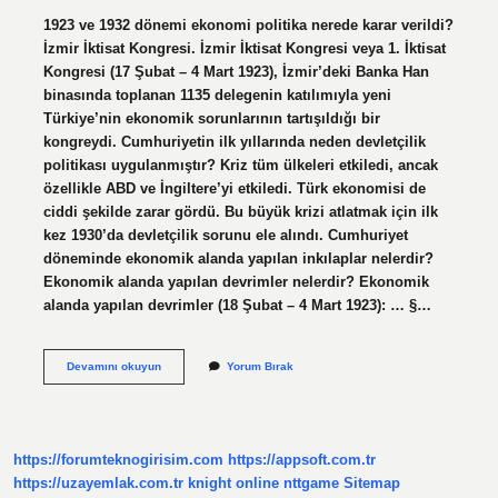
1923 ve 1932 dönemi ekonomi politika nerede karar verildi?
İzmir İktisat Kongresi. İzmir İktisat Kongresi veya 1. İktisat
Kongresi (17 Şubat – 4 Mart 1923), İzmir’deki Banka Han
binasında toplanan 1135 delegenin katılımıyla yeni
Türkiye’nin ekonomik sorunlarının tartışıldığı bir
kongreydi. Cumhuriyetin ilk yıllarında neden devletçilik
politikası uygulanmıştır? Kriz tüm ülkeleri etkiledi, ancak
özellikle ABD ve İngiltere’yi etkiledi. Türk ekonomisi de
ciddi şekilde zarar gördü. Bu büyük krizi atlatmak için ilk
kez 1930’da devletçilik sorunu ele alındı. Cumhuriyet
döneminde ekonomik alanda yapılan inkılaplar nelerdir?
Ekonomik alanda yapılan devrimler nelerdir? Ekonomik
alanda yapılan devrimler (18 Şubat – 4 Mart 1923): … §…
Cumhuriyetin
Devamını okuyun
Yorum Bırak
Ilk
Yıllarında
Hangi
Ekonomik
Politika
https://forumteknogirisim.com
https://appsoft.com.tr
Izlenmiştir
https://uzayemlak.com.tr
knight online
nttgame
Sitemap