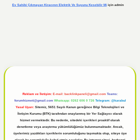
Ev Sahibi Çıkmayan Kiracının Elektrik Ve Suyunu Kesebilir Mi
için
admin
l
tulipbet giriş
Reklam ve İletişim:
E-mail:
backlinkpaneli@gmail.com
Teams:
forumhizmeti@gmail.com
Whatsapp: 0262 606 0 726
Telegram: @karabul
Yasal Uyarı:
Sitemiz, 5651 Sayılı Kanun gereğince Bilgi Teknolojileri ve
İletişim Kurumu (BTK) tarafından onaylanmış bir Yer Sağlayıcı olarak
hizmet vermektedir. Bu nedenle, sitedeki içerikleri proaktif olarak
denetleme veya araştırma yükümlülüğümüz bulunmamaktadır. Ancak,
üyelerimiz yazdıkları içeriklerin sorumluluğunu taşımakta olup, siteye üye
olarak bu sorumluluğu kabul etmiş sayılırlar. Bu internet sitesi, herhangi