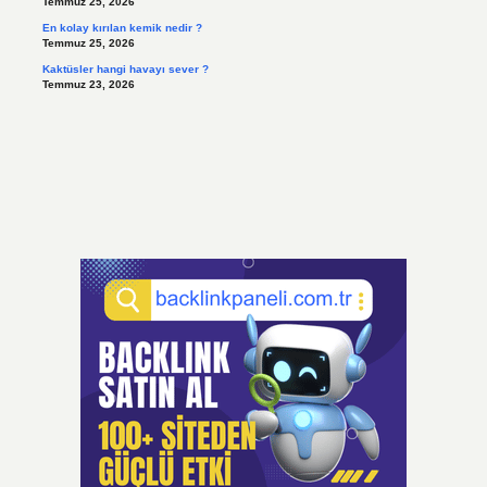
Temmuz 25, 2026
En kolay kırılan kemik nedir ?
Temmuz 25, 2026
Kaktüsler hangi havayı sever ?
Temmuz 23, 2026