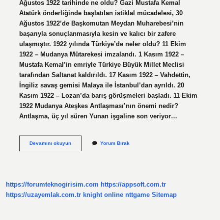
Ağustos 1922 tarihinde ne oldu? Gazi Mustafa Kemal
Atatürk önderliğinde başlatılan istiklal mücadelesi, 30
Ağustos 1922’de Başkomutan Meydan Muharebesi’nin
başarıyla sonuçlanmasıyla kesin ve kalıcı bir zafere
ulaşmıştır. 1922 yılında Türkiye’de neler oldu? 11 Ekim
1922 – Mudanya Mütarekesi imzalandı. 1 Kasım 1922 –
Mustafa Kemal’in emriyle Türkiye Büyük Millet Meclisi
tarafından Saltanat kaldırıldı. 17 Kasım 1922 – Vahdettin,
İngiliz savaş gemisi Malaya ile İstanbul’dan ayrıldı. 20
Kasım 1922 – Lozan’da barış görüşmeleri başladı. 11 Ekim
1922 Mudanya Ateşkes Antlaşması’nın önemi nedir?
Antlaşma, üç yıl süren Yunan işgaline son veriyor…
30
Devamını okuyun
Yorum Bırak
Ekim
1922
De
Ne
Oldu
https://forumteknogirisim.com
https://appsoft.com.tr
https://uzayemlak.com.tr
knight online
nttgame
Sitemap