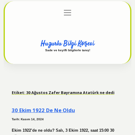
menüyü
Anasayfa
Gizlilik Politikası
Yasal Uyarı
aç
Hakkımızda
Huzurlu Bilgi Köşesi
Sade ve keyifli bilgilerle tanış!
Etiket:
30 Ağustos Zafer Bayramına Atatürk ne dedi
30 Ekim 1922 De Ne Oldu
Tarih: Kasım 14, 2024
Ekim 1922’de ne oldu? Salı, 3 Ekim 1922, saat 15:00 30