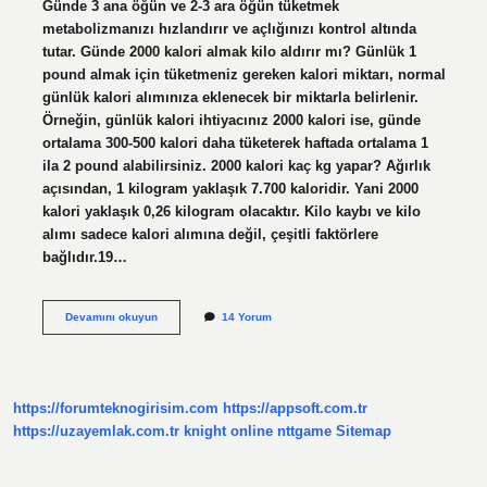
Günde 3 ana öğün ve 2-3 ara öğün tüketmek
metabolizmanızı hızlandırır ve açlığınızı kontrol altında
tutar. Günde 2000 kalori almak kilo aldırır mı? Günlük 1
pound almak için tüketmeniz gereken kalori miktarı, normal
günlük kalori alımınıza eklenecek bir miktarla belirlenir.
Örneğin, günlük kalori ihtiyacınız 2000 kalori ise, günde
ortalama 300-500 kalori daha tüketerek haftada ortalama 1
ila 2 pound alabilirsiniz. 2000 kalori kaç kg yapar? Ağırlık
açısından, 1 kilogram yaklaşık 7.700 kaloridir. Yani 2000
kalori yaklaşık 0,26 kilogram olacaktır. Kilo kaybı ve kilo
alımı sadece kalori alımına değil, çeşitli faktörlere
bağlıdır.19…
2000
Devamını okuyun
14 Yorum
Kalori
Nasıl
Alınır
https://forumteknogirisim.com
https://appsoft.com.tr
https://uzayemlak.com.tr
knight online
nttgame
Sitemap