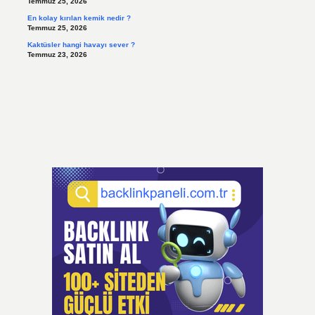
Temmuz 25, 2026
En kolay kırılan kemik nedir ?
Temmuz 25, 2026
Kaktüsler hangi havayı sever ?
Temmuz 23, 2026