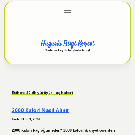
menüyü
Anasayfa
Gizlilik Politikası
Yasal Uyarı
aç
Hakkımızda
Huzurlu Bilgi Köşesi
Sade ve keyifli bilgilerle tanış!
Etiket:
30 dk yürüyüş kaç kalori
2000 Kalori Nasıl Alınır
Tarih: Ekim 9, 2024
2000 kalori kaç öğün eder? 2000 kalorilik diyet önerileri