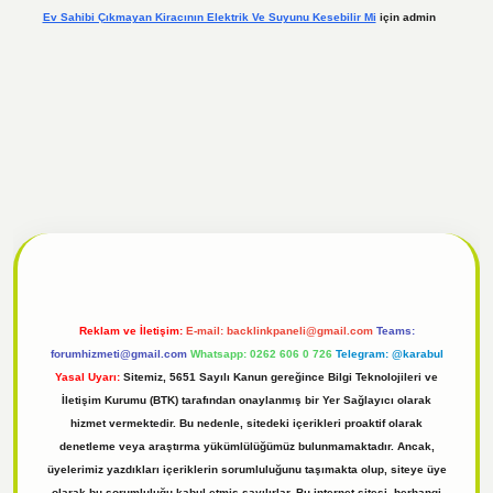
Ev Sahibi Çıkmayan Kiracının Elektrik Ve Suyunu Kesebilir Mi
için
admin
l
tulipbet giriş
Reklam ve İletişim:
E-mail:
backlinkpaneli@gmail.com
Teams:
forumhizmeti@gmail.com
Whatsapp: 0262 606 0 726
Telegram: @karabul
Yasal Uyarı:
Sitemiz, 5651 Sayılı Kanun gereğince Bilgi Teknolojileri ve
İletişim Kurumu (BTK) tarafından onaylanmış bir Yer Sağlayıcı olarak
hizmet vermektedir. Bu nedenle, sitedeki içerikleri proaktif olarak
denetleme veya araştırma yükümlülüğümüz bulunmamaktadır. Ancak,
üyelerimiz yazdıkları içeriklerin sorumluluğunu taşımakta olup, siteye üye
olarak bu sorumluluğu kabul etmiş sayılırlar. Bu internet sitesi, herhangi