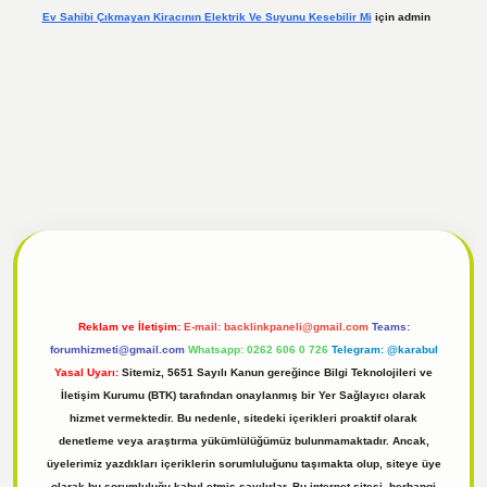
Ev Sahibi Çıkmayan Kiracının Elektrik Ve Suyunu Kesebilir Mi
için
admin
l
tulipbet giriş
Reklam ve İletişim:
E-mail:
backlinkpaneli@gmail.com
Teams:
forumhizmeti@gmail.com
Whatsapp: 0262 606 0 726
Telegram: @karabul
Yasal Uyarı:
Sitemiz, 5651 Sayılı Kanun gereğince Bilgi Teknolojileri ve
İletişim Kurumu (BTK) tarafından onaylanmış bir Yer Sağlayıcı olarak
hizmet vermektedir. Bu nedenle, sitedeki içerikleri proaktif olarak
denetleme veya araştırma yükümlülüğümüz bulunmamaktadır. Ancak,
üyelerimiz yazdıkları içeriklerin sorumluluğunu taşımakta olup, siteye üye
olarak bu sorumluluğu kabul etmiş sayılırlar. Bu internet sitesi, herhangi