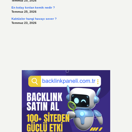
Temmuz 25, 2026
En kolay kırılan kemik nedir ?
Temmuz 25, 2026
Kaktüsler hangi havayı sever ?
Temmuz 23, 2026