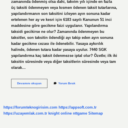
zamanında ödenmiş olsa dahi, takvim yılı içinde en fazla
üç taksiti ödenmeyen veya kısmen ödenen taksit tutarlarına,
yapılandırmanın son taksitini izleyen ayın sonuna kadar
ertelenen her ay ve kesri için 6183 sayılı Kanunun 51 inci
maddesine göre gecikme faizi uygulanır. Yapılandırma
taksidi gecikirse ne olur? Zamanında ödenmeyen bu
taksitler, son taksitin ödendiği ayı takip eden ayın sonuna
kadar gecikme cezası ile ödenebilir. Yasaya aykırılık
halinde, ödenen tutara kadar yasaya uyulur. 7440 SGK
yapılandırma kaç taksit ödenmezse iptal olur? Özetle; ilk iki
taksitin süresinde veya diğer taksitlerin süresinde veya tam
olarak…
7440
Devamını okuyun
Yorum Bırak
Yapılandırma
Taksidi
Gecikirse
Ne
Olur
https://forumteknogirisim.com
https://appsoft.com.tr
https://uzayemlak.com.tr
knight online
nttgame
Sitemap