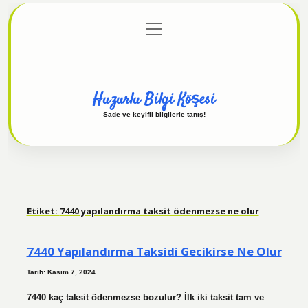
menüyü
Anasayfa
Gizlilik Politikası
Yasal Uyarı
aç
Hakkımızda
Huzurlu Bilgi Köşesi
Sade ve keyifli bilgilerle tanış!
Etiket:
7440 yapılandırma taksit ödenmezse ne olur
7440 Yapılandırma Taksidi Gecikirse Ne Olur
Tarih: Kasım 7, 2024
7440 kaç taksit ödenmezse bozulur? İlk iki taksit tam ve