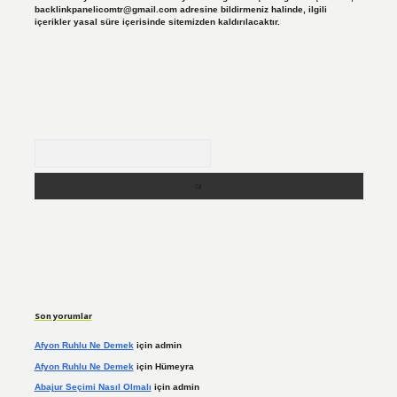
backlinkpanelicomtr@gmail.com
adresine bildirmeniz halinde, ilgili
içerikler yasal süre içerisinde sitemizden kaldırılacaktır.
Arama
Son yorumlar
Afyon Ruhlu Ne Demek
için
admin
Afyon Ruhlu Ne Demek
için
Hümeyra
Abajur Seçimi Nasıl Olmalı
için
admin