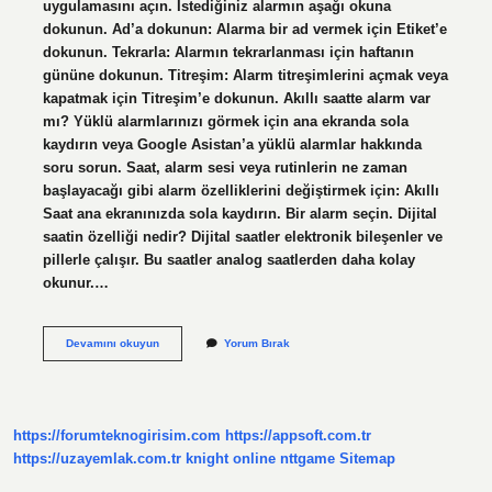
uygulamasını açın. İstediğiniz alarmın aşağı okuna
dokunun. Ad’a dokunun: Alarma bir ad vermek için Etiket’e
dokunun. Tekrarla: Alarmın tekrarlanması için haftanın
gününe dokunun. Titreşim: Alarm titreşimlerini açmak veya
kapatmak için Titreşim’e dokunun. Akıllı saatte alarm var
mı? Yüklü alarmlarınızı görmek için ana ekranda sola
kaydırın veya Google Asistan’a yüklü alarmlar hakkında
soru sorun. Saat, alarm sesi veya rutinlerin ne zaman
başlayacağı gibi alarm özelliklerini değiştirmek için: Akıllı
Saat ana ekranınızda sola kaydırın. Bir alarm seçin. Dijital
saatin özelliği nedir? Dijital saatler elektronik bileşenler ve
pillerle çalışır. Bu saatler analog saatlerden daha kolay
okunur.…
Dijital
Devamını okuyun
Yorum Bırak
Saatlerde
Alarm
Var
Mı
https://forumteknogirisim.com
https://appsoft.com.tr
https://uzayemlak.com.tr
knight online
nttgame
Sitemap