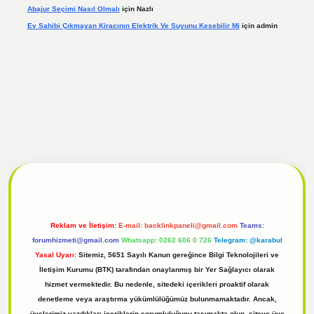
Abajur Seçimi Nasıl Olmalı
için
Nazlı
Ev Sahibi Çıkmayan Kiracının Elektrik Ve Suyunu Kesebilir Mi
için
admin
l
tulipbet giriş
Reklam ve İletişim:
E-mail:
backlinkpaneli@gmail.com
Teams:
forumhizmeti@gmail.com
Whatsapp: 0262 606 0 726
Telegram: @karabul
Yasal Uyarı:
Sitemiz, 5651 Sayılı Kanun gereğince Bilgi Teknolojileri ve
İletişim Kurumu (BTK) tarafından onaylanmış bir Yer Sağlayıcı olarak
hizmet vermektedir. Bu nedenle, sitedeki içerikleri proaktif olarak
denetleme veya araştırma yükümlülüğümüz bulunmamaktadır. Ancak,
üyelerimiz yazdıkları içeriklerin sorumluluğunu taşımakta olup, siteye üye