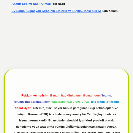
Abajur Seçimi Nasıl Olmalı
için
Nazlı
Ev Sahibi Çıkmayan Kiracının Elektrik Ve Suyunu Kesebilir Mi
için
admin
l
tulipbet giriş
Reklam ve İletişim:
E-mail:
backlinkpaneli@gmail.com
Teams:
forumhizmeti@gmail.com
Whatsapp: 0262 606 0 726
Telegram: @karabul
Yasal Uyarı:
Sitemiz, 5651 Sayılı Kanun gereğince Bilgi Teknolojileri ve
İletişim Kurumu (BTK) tarafından onaylanmış bir Yer Sağlayıcı olarak
hizmet vermektedir. Bu nedenle, sitedeki içerikleri proaktif olarak
denetleme veya araştırma yükümlülüğümüz bulunmamaktadır. Ancak,
üyelerimiz yazdıkları içeriklerin sorumluluğunu taşımakta olup, siteye üye