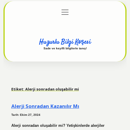
menüyü
Anasayfa
Gizlilik Politikası
Yasal Uyarı
aç
Hakkımızda
Huzurlu Bilgi Köşesi
Sade ve keyifli bilgilerle tanış!
Etiket:
Alerji sonradan oluşabilir mi
Alerji Sonradan Kazanılır Mı
Tarih: Ekim 27, 2024
Alerji sonradan oluşabilir mi? Yetişkinlerde alerjiler