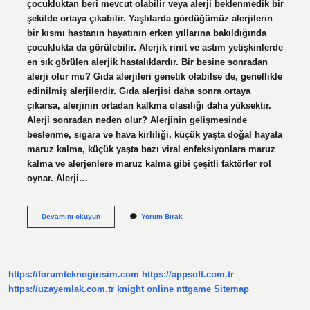
çocukluktan beri mevcut olabilir veya alerji beklenmedik bir
şekilde ortaya çıkabilir. Yaşlılarda gördüğümüz alerjilerin
bir kısmı hastanın hayatının erken yıllarına bakıldığında
çocuklukta da görülebilir. Alerjik rinit ve astım yetişkinlerde
en sık görülen alerjik hastalıklardır. Bir besine sonradan
alerji olur mu? Gıda alerjileri genetik olabilse de, genellikle
edinilmiş alerjilerdir. Gıda alerjisi daha sonra ortaya
çıkarsa, alerjinin ortadan kalkma olasılığı daha yüksektir.
Alerji sonradan neden olur? Alerjinin gelişmesinde
beslenme, sigara ve hava kirliliği, küçük yaşta doğal hayata
maruz kalma, küçük yaşta bazı viral enfeksiyonlara maruz
kalma ve alerjenlere maruz kalma gibi çeşitli faktörler rol
oynar. Alerji…
Alerji
Devamını okuyun
Yorum Bırak
Sonradan
Kazanılır
Mı
https://forumteknogirisim.com
https://appsoft.com.tr
https://uzayemlak.com.tr
knight online
nttgame
Sitemap