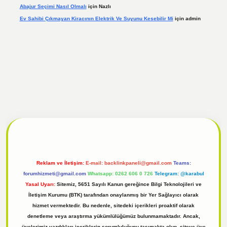
Abajur Seçimi Nasıl Olmalı
için
Nazlı
Ev Sahibi Çıkmayan Kiracının Elektrik Ve Suyunu Kesebilir Mi
için
admin
l
tulipbet giriş
Reklam ve İletişim:
E-mail:
backlinkpaneli@gmail.com
Teams:
forumhizmeti@gmail.com
Whatsapp: 0262 606 0 726
Telegram: @karabul
Yasal Uyarı:
Sitemiz, 5651 Sayılı Kanun gereğince Bilgi Teknolojileri ve
İletişim Kurumu (BTK) tarafından onaylanmış bir Yer Sağlayıcı olarak
hizmet vermektedir. Bu nedenle, sitedeki içerikleri proaktif olarak
denetleme veya araştırma yükümlülüğümüz bulunmamaktadır. Ancak,
üyelerimiz yazdıkları içeriklerin sorumluluğunu taşımakta olup, siteye üye