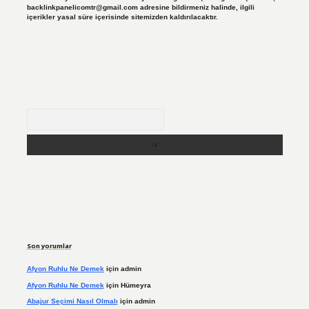
backlinkpanelicomtr@gmail.com
adresine bildirmeniz halinde, ilgili
içerikler yasal süre içerisinde sitemizden kaldırılacaktır.
Arama
Son yorumlar
Afyon Ruhlu Ne Demek
için
admin
Afyon Ruhlu Ne Demek
için
Hümeyra
Abajur Seçimi Nasıl Olmalı
için
admin