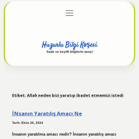
menüyü
Anasayfa
Gizlilik Politikası
Yasal Uyarı
aç
Hakkımızda
Huzurlu Bilgi Köşesi
Sade ve keyifli bilgilerle tanış!
Etiket:
Allah neden bizi yaratıp ibadet etmemizi istedi
İNsanın Yaratılış Amacı Ne
Tarih: Ekim 26, 2024
İnsanın yaratılma amacı nedir? İnsanın yaratılış amacı