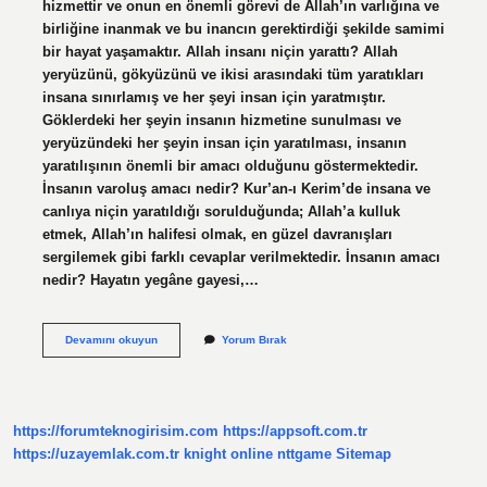
hizmettir ve onun en önemli görevi de Allah’ın varlığına ve
birliğine inanmak ve bu inancın gerektirdiği şekilde samimi
bir hayat yaşamaktır. Allah insanı niçin yarattı? Allah
yeryüzünü, gökyüzünü ve ikisi arasındaki tüm yaratıkları
insana sınırlamış ve her şeyi insan için yaratmıştır.
Göklerdeki her şeyin insanın hizmetine sunulması ve
yeryüzündeki her şeyin insan için yaratılması, insanın
yaratılışının önemli bir amacı olduğunu göstermektedir.
İnsanın varoluş amacı nedir? Kur’an-ı Kerim’de insana ve
canlıya niçin yaratıldığı sorulduğunda; Allah’a kulluk
etmek, Allah’ın halifesi olmak, en güzel davranışları
sergilemek gibi farklı cevaplar verilmektedir. İnsanın amacı
nedir? Hayatın yegâne gayesi,…
İNsanın
Devamını okuyun
Yorum Bırak
Yaratılış
Amacı
Ne
https://forumteknogirisim.com
https://appsoft.com.tr
https://uzayemlak.com.tr
knight online
nttgame
Sitemap