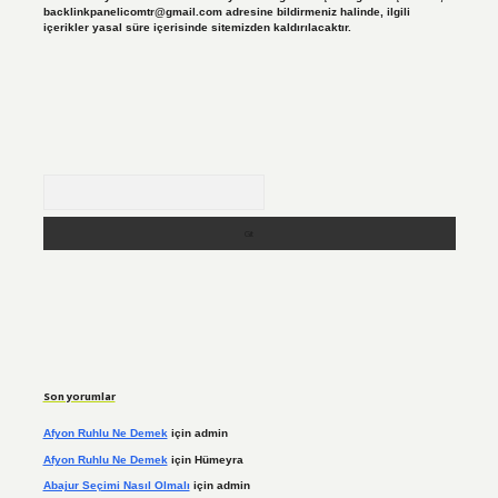
backlinkpanelicomtr@gmail.com
adresine bildirmeniz halinde, ilgili
içerikler yasal süre içerisinde sitemizden kaldırılacaktır.
Arama
Son yorumlar
Afyon Ruhlu Ne Demek
için
admin
Afyon Ruhlu Ne Demek
için
Hümeyra
Abajur Seçimi Nasıl Olmalı
için
admin