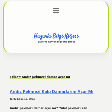
menüyü
Anasayfa
Gizlilik Politikası
Yasal Uyarı
aç
Hakkımızda
Huzurlu Bilgi Köşesi
Sade ve keyifli bilgilerle tanış!
Etiket:
Andız pekmezi damar açar mı
Andız Pekmezi Kalp Damarlarını Açar Mı
Tarih: Ekim 19, 2024
Andız pekmezi damar açar mı? Yulaf pekmezi kan