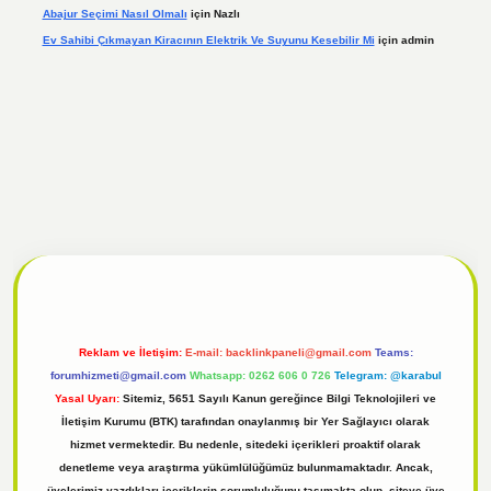
Abajur Seçimi Nasıl Olmalı
için
Nazlı
Ev Sahibi Çıkmayan Kiracının Elektrik Ve Suyunu Kesebilir Mi
için
admin
 giriş
Reklam ve İletişim:
E-mail:
backlinkpaneli@gmail.com
Teams:
forumhizmeti@gmail.com
Whatsapp: 0262 606 0 726
Telegram: @karabul
Yasal Uyarı:
Sitemiz, 5651 Sayılı Kanun gereğince Bilgi Teknolojileri ve
İletişim Kurumu (BTK) tarafından onaylanmış bir Yer Sağlayıcı olarak
hizmet vermektedir. Bu nedenle, sitedeki içerikleri proaktif olarak
denetleme veya araştırma yükümlülüğümüz bulunmamaktadır. Ancak,
üyelerimiz yazdıkları içeriklerin sorumluluğunu taşımakta olup, siteye üye