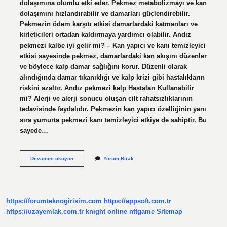
dolaşımına olumlu etki eder. Pekmez metabolizmayı ve kan
dolaşımını hızlandırabilir ve damarları güçlendirebilir.
Pekmezin ödem karşıtı etkisi damarlardaki katmanları ve
kirleticileri ortadan kaldırmaya yardımcı olabilir. Andız
pekmezi kalbe iyi gelir mi? – Kan yapıcı ve kanı temizleyici
etkisi sayesinde pekmez, damarlardaki kan akışını düzenler
ve böylece kalp damar sağlığını korur. Düzenli olarak
alındığında damar tıkanıklığı ve kalp krizi gibi hastalıkların
riskini azaltır. Andız pekmezi kalp Hastaları Kullanabilir
mi? Alerji ve alerji sonucu oluşan cilt rahatsızlıklarının
tedavisinde faydalıdır. Pekmezin kan yapıcı özelliğinin yanı
sıra yumurta pekmezi kanı temizleyici etkiye de sahiptir. Bu
sayede…
Andız
Devamını okuyun
Yorum Bırak
Pekmezi
Kalp
Damarlarını
Açar
Mı
https://forumteknogirisim.com
https://appsoft.com.tr
https://uzayemlak.com.tr
knight online
nttgame
Sitemap