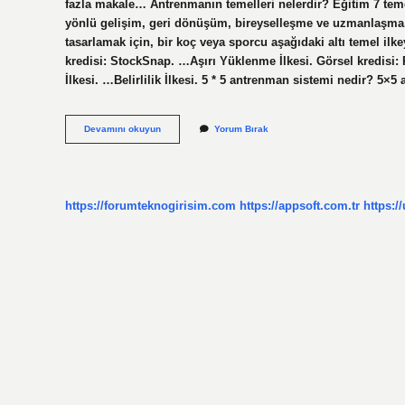
fazla makale… Antrenmanın temelleri nelerdir? Eğitim 7 tem
yönlü gelişim, geri dönüşüm, bireyselleşme ve uzmanlaşma. 
tasarlamak için, bir koç veya sporcu aşağıdaki altı temel ilke
kredisi: StockSnap. …Aşırı Yüklenme İlkesi. Görsel kredisi
İlkesi. …Belirlilik İlkesi. 5 * 5 antrenman sistemi nedir? 5×
Antrenman
Devamını okuyun
Yorum Bırak
Ilkeleri
Kaç
Tanedir
https://forumteknogirisim.com
https://appsoft.com.tr
https:/