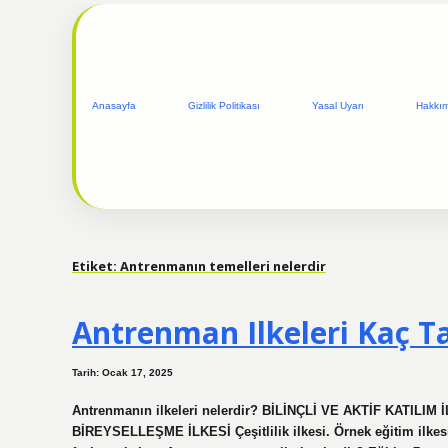
Anasayfa
Gizlilik Politikası
Yasal Uyarı
Hakkı
Etiket:
Antrenmanın temelleri nelerdir
Antrenman Ilkeleri Kaç T
Tarih: Ocak 17, 2025
Antrenmanın ilkeleri nelerdir? BİLİNÇLİ VE AKTİF KATIL
BİREYSELLEŞME İLKESİ Çeşitlilik ilkesi. Örnek eğitim ilkesi.