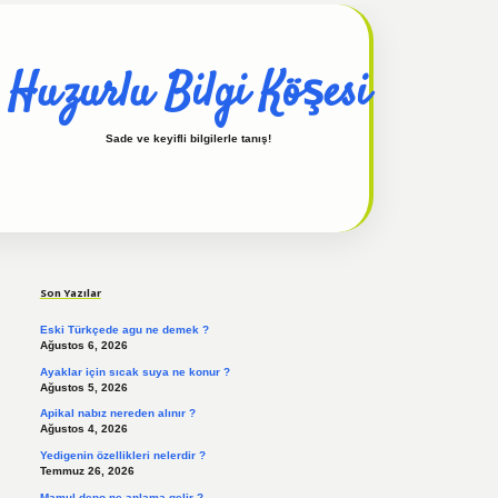
Huzurlu Bilgi Köşesi
Sade ve keyifli bilgilerle tanış!
Sidebar
hiltonbet güncel
tulipbet giriş
Son Yazılar
Eski Türkçede agu ne demek ?
Ağustos 6, 2026
Ayaklar için sıcak suya ne konur ?
Ağustos 5, 2026
Apikal nabız nereden alınır ?
Ağustos 4, 2026
Yedigenin özellikleri nelerdir ?
Temmuz 26, 2026
Mamul depo ne anlama gelir ?