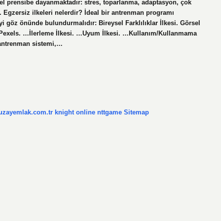
el prensibe dayanmaktadır: stres, toparlanma, adaptasyon, çok
Egzersiz ilkeleri nelerdir? İdeal bir antrenman programı
yi göz önünde bulundurmalıdır: Bireysel Farklılıklar İlkesi. Görsel
: Pexels. …İlerleme İlkesi. …Uyum İlkesi. …Kullanım/Kullanmama
5 antrenman sistemi,…
/uzayemlak.com.tr
knight online
nttgame
Sitemap