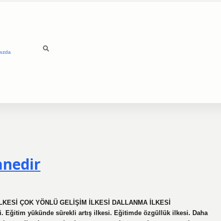
mızda
anedir
IM İLKESİ ÇOK YÖNLÜ GELİŞİM İLKESİ DALLANMA İLKESİ
 Eğitim yükünde sürekli artış ilkesi. Eğitimde özgüllük ilkesi. Daha