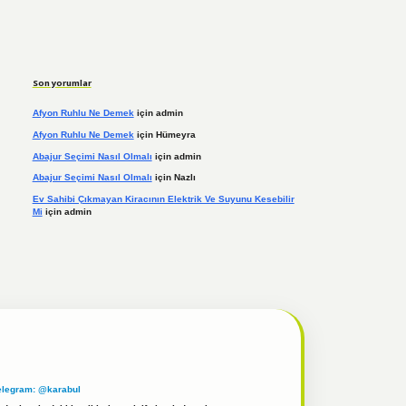
Son yorumlar
Afyon Ruhlu Ne Demek
için
admin
Afyon Ruhlu Ne Demek
için
Hümeyra
Abajur Seçimi Nasıl Olmalı
için
admin
Abajur Seçimi Nasıl Olmalı
için
Nazlı
Ev Sahibi Çıkmayan Kiracının Elektrik Ve Suyunu Kesebilir
Mi
için
admin
elegram: @karabul