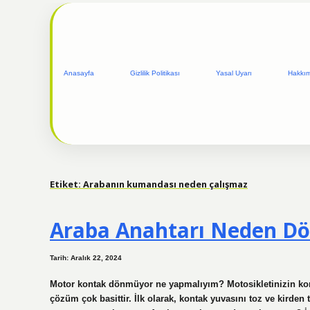
Anasayfa
Gizlilik Politikası
Yasal Uyarı
Hakkı
Etiket:
Arabanın kumandası neden çalışmaz
Araba Anahtarı Neden D
Tarih: Aralık 22, 2024
Motor kontak dönmüyor ne yapmalıyım? Motosikletinizin kon
çözüm çok basittir. İlk olarak, kontak yuvasını toz ve kirden