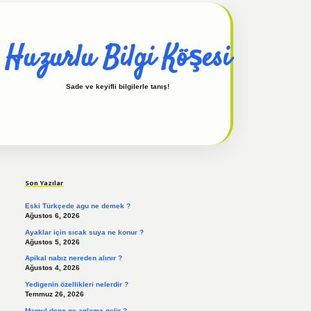
Huzurlu Bilgi Köşesi
Sade ve keyifli bilgilerle tanış!
Sidebar
hiltonbet güncel
tulipbet giriş
Son Yazılar
Eski Türkçede agu ne demek ?
Ağustos 6, 2026
Ayaklar için sıcak suya ne konur ?
Ağustos 5, 2026
Apikal nabız nereden alınır ?
Ağustos 4, 2026
Yedigenin özellikleri nelerdir ?
Temmuz 26, 2026
Mamul depo ne anlama gelir ?