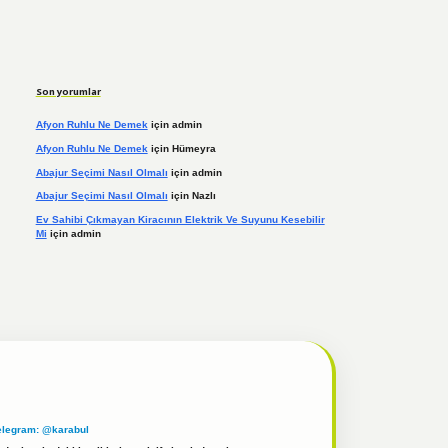
Son yorumlar
Afyon Ruhlu Ne Demek
için
admin
Afyon Ruhlu Ne Demek
için
Hümeyra
Abajur Seçimi Nasıl Olmalı
için
admin
Abajur Seçimi Nasıl Olmalı
için
Nazlı
Ev Sahibi Çıkmayan Kiracının Elektrik Ve Suyunu Kesebilir
Mi
için
admin
elegram: @karabul