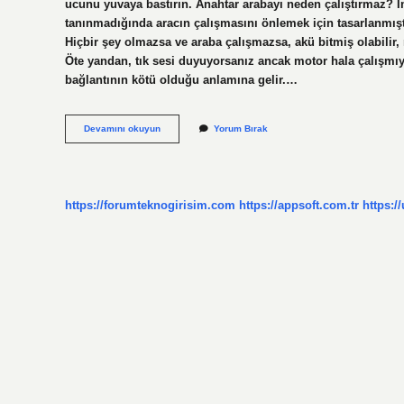
ucunu yuvaya bastırın. Anahtar arabayı neden çalıştırmaz? İ
tanınmadığında aracın çalışmasını önlemek için tasarlanmışt
Hiçbir şey olmazsa ve araba çalışmazsa, akü bitmiş olabilir, m
Öte yandan, tık sesi duyuyorsanız ancak motor hala çalışmıy
bağlantının kötü olduğu anlamına gelir.…
Araba
Devamını okuyun
Yorum Bırak
Anahtarı
Neden
Dönmez
https://forumteknogirisim.com
https://appsoft.com.tr
https:/