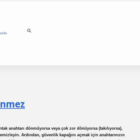
mızda
önmez
tak anahtarı dönmüyorsa veya çok zor dönüyorsa (takılıyorsa),
 temizleyin. Ardından, güvenlik kapağını açmak için anahtarınızın