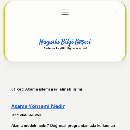
menüyü
Anasayfa
Gizlilik Politikası
Yasal Uyarı
aç
Hakkımızda
Huzurlu Bilgi Köşesi
Sade ve keyifli bilgilerle tanış!
Etiket:
Atama işlemi geri alınabilir mi
Atama Yöntemi Nedir
Tarih: Aralık 22, 2024
Atama modeli nedir? Doğrusal programlamada kullanılan