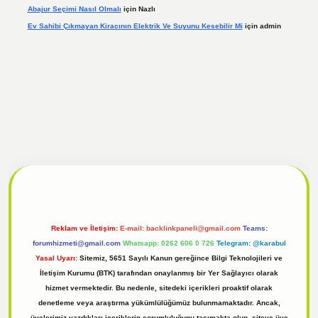
Abajur Seçimi Nasıl Olmalı
için
Nazlı
Ev Sahibi Çıkmayan Kiracının Elektrik Ve Suyunu Kesebilir Mi
için
admin
l
tulipbet giriş
Reklam ve İletişim:
E-mail:
backlinkpaneli@gmail.com
Teams:
forumhizmeti@gmail.com
Whatsapp: 0262 606 0 726
Telegram: @karabul
Yasal Uyarı:
Sitemiz, 5651 Sayılı Kanun gereğince Bilgi Teknolojileri ve
İletişim Kurumu (BTK) tarafından onaylanmış bir Yer Sağlayıcı olarak
hizmet vermektedir. Bu nedenle, sitedeki içerikleri proaktif olarak
denetleme veya araştırma yükümlülüğümüz bulunmamaktadır. Ancak,
üyelerimiz yazdıkları içeriklerin sorumluluğunu taşımakta olup, siteye üye