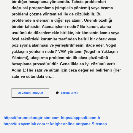
bir diğer hesaplama yöntemidir. Tahsis problemleri
doğrusal programlama (simpleks yöntemi) veya taşıma
problemi çözme yöntemleri ile de çözülebilir. Bu
problemde n eleman n diğer işe atanır. Önemli özelliği
birebir tahsistir. Atama işlemi nedir? Bu kanun, atama
usulünü de düzenlemekle birlikte, bir kimsenin kamu veya
özel sektördeki kurumlar tarafından belirli bir görev veya
pozisyona atanması ve yerleştirilmesini ifade eder. Vogel
yaklaşım yöntemi nedir? VAM yöntemi (Vogel’in Yaklaşım
Yöntemi), ulaştırma probleminin ilk olası çözümünü
hesaplama prosedürüdür. Genellikle en iyi çözümü verir.
Adım 1: Her satır ve sütun için ceza değerleri belirlenir (Her
satır ve sütundaki en…
Atama
Devamını okuyun
Yorum Bırak
Yöntemi
Nedir
https://forumteknogirisim.com
https://appsoft.com.tr
https://uzayemlak.com.tr
knight online
nttgame
Sitemap