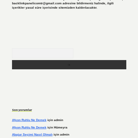
backlinkpanelicomtr@gmail.com
adresine bildirmeniz halinde, ilgili
içerikler yasal süre içerisinde sitemizden kaldırılacaktır.
Arama
Son yorumlar
Afyon Ruhlu Ne Demek
için
admin
Afyon Ruhlu Ne Demek
için
Hümeyra
Abajur Seçimi Nasıl Olmalı
için
admin