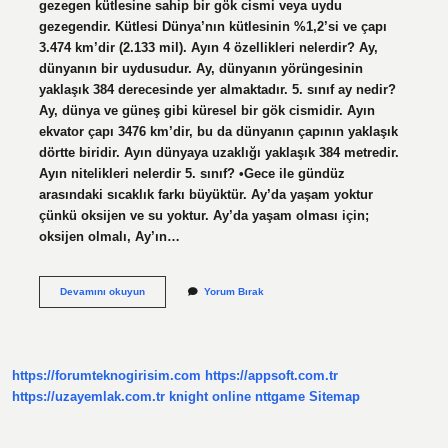
gezegen kütlesine sahip bir gök cismi veya uydu
gezegendir. Kütlesi Dünya’nın kütlesinin %1,2’si ve çapı
3.474 km’dir (2.133 mil). Ayın 4 özellikleri nelerdir? Ay,
dünyanın bir uydusudur. Ay, dünyanın yörüngesinin
yaklaşık 384 derecesinde yer almaktadır. 5. sınıf ay nedir?
Ay, dünya ve güneş gibi küresel bir gök cismidir. Ayın
ekvator çapı 3476 km’dir, bu da dünyanın çapının yaklaşık
dörtte biridir. Ayın dünyaya uzaklığı yaklaşık 384 metredir.
Ayın nitelikleri nelerdir 5. sınıf? •Gece ile gündüz
arasındaki sıcaklık farkı büyüktür. Ay’da yaşam yoktur
çünkü oksijen ve su yoktur. Ay’da yaşam olması için;
oksijen olmalı, Ay’ın…
5
Devamını okuyun
Yorum Bırak
Sınıf
Ayın
Özellikleri
Nelerdir
https://forumteknogirisim.com
https://appsoft.com.tr
https://uzayemlak.com.tr
knight online
nttgame
Sitemap