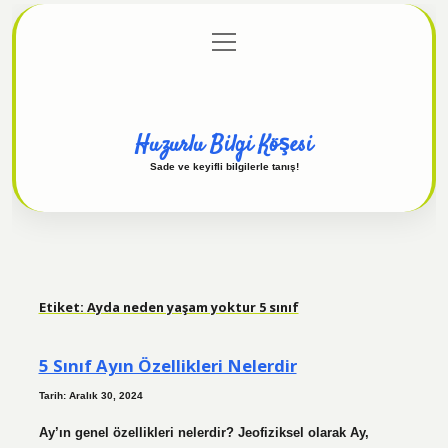
menüyü
Anasayfa
Gizlilik Politikası
Yasal Uyarı
aç
Hakkımızda
Huzurlu Bilgi Köşesi
Sade ve keyifli bilgilerle tanış!
Etiket:
Ayda neden yaşam yoktur 5 sınıf
5 Sınıf Ayın Özellikleri Nelerdir
Tarih: Aralık 30, 2024
Ay’ın genel özellikleri nelerdir? Jeofiziksel olarak Ay,