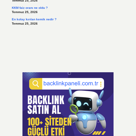
Temmuz 25, 2026
KKM faiz oranı ne oldu ?
Temmuz 25, 2026
En kolay kırılan kemik nedir ?
Temmuz 25, 2026