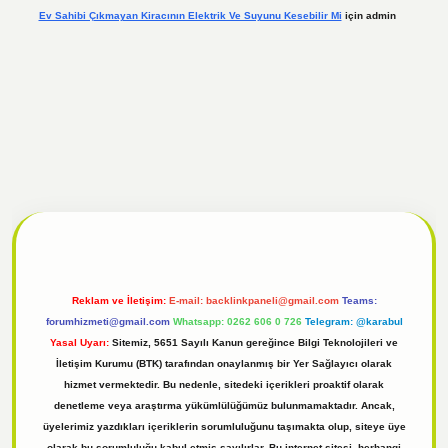
Ev Sahibi Çıkmayan Kiracının Elektrik Ve Suyunu Kesebilir Mi
için
admin
t giriş
Reklam ve İletişim:
E-mail:
backlinkpaneli@gmail.com
Teams:
forumhizmeti@gmail.com
Whatsapp: 0262 606 0 726
Telegram: @karabul
Yasal Uyarı:
Sitemiz, 5651 Sayılı Kanun gereğince Bilgi Teknolojileri ve
İletişim Kurumu (BTK) tarafından onaylanmış bir Yer Sağlayıcı olarak
hizmet vermektedir. Bu nedenle, sitedeki içerikleri proaktif olarak
denetleme veya araştırma yükümlülüğümüz bulunmamaktadır. Ancak,
üyelerimiz yazdıkları içeriklerin sorumluluğunu taşımakta olup, siteye üye
olarak bu sorumluluğu kabul etmiş sayılırlar. Bu internet sitesi, herhangi