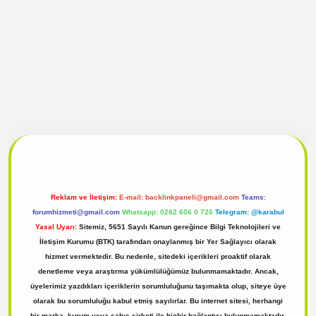
el
tulipbet giriş
Reklam ve İletişim:
E-mail:
backlinkpaneli@gmail.com
Teams:
forumhizmeti@gmail.com
Whatsapp: 0262 606 0 726
Telegram: @karabul
Yasal Uyarı:
Sitemiz, 5651 Sayılı Kanun gereğince Bilgi Teknolojileri ve
İletişim Kurumu (BTK) tarafından onaylanmış bir Yer Sağlayıcı olarak
hizmet vermektedir. Bu nedenle, sitedeki içerikleri proaktif olarak
denetleme veya araştırma yükümlülüğümüz bulunmamaktadır. Ancak,
üyelerimiz yazdıkları içeriklerin sorumluluğunu taşımakta olup, siteye üye
olarak bu sorumluluğu kabul etmiş sayılırlar. Bu internet sitesi, herhangi
bir marka, kurum veya şahıs şirketi ile hiçbir bağlantısı bulunmamaktadır.