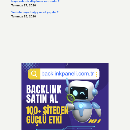
Hayvanlarda düşünme var mıdır ?
Temmuz 17, 2026
Yetimhaneye bağış nasıl yapılır ?
Temmuz 15, 2026