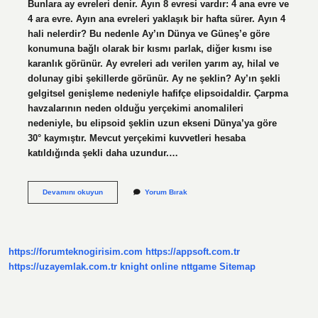
Bunlara ay evreleri denir. Ayın 8 evresi vardır: 4 ana evre ve
4 ara evre. Ayın ana evreleri yaklaşık bir hafta sürer. Ayın 4
hali nelerdir? Bu nedenle Ay’ın Dünya ve Güneş’e göre
konumuna bağlı olarak bir kısmı parlak, diğer kısmı ise
karanlık görünür. Ay evreleri adı verilen yarım ay, hilal ve
dolunay gibi şekillerde görünür. Ay ne şeklin? Ay’ın şekli
gelgitsel genişleme nedeniyle hafifçe elipsoidaldir. Çarpma
havzalarının neden olduğu yerçekimi anomalileri
nedeniyle, bu elipsoid şeklin uzun ekseni Dünya’ya göre
30° kaymıştır. Mevcut yerçekimi kuvvetleri hesaba
katıldığında şekli daha uzundur.…
Ay
Devamını okuyun
Yorum Bırak
Kaç
Hali
https://forumteknogirisim.com
https://appsoft.com.tr
https://uzayemlak.com.tr
knight online
nttgame
Sitemap