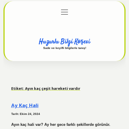
menüyü
Anasayfa
Gizlilik Politikası
Yasal Uyarı
aç
Hakkımızda
Huzurlu Bilgi Köşesi
Sade ve keyifli bilgilerle tanış!
Etiket:
Ayın kaç çeşit hareketi vardır
Ay Kaç Hali
Tarih: Ekim 24, 2024
Ayın kaç hali var? Ay her gece farklı şekillerde görünür.