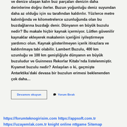
ve denize ulaşan kalın buz parçaları denizin daha
derinlerine doğru ilerler. Buzun yoğunluğu deniz suyundan
daha az olduğu için su tarafından kaldırılır. Yüzlerce metre
kalınlığında ve kilometrelerce uzunluğunda olan bu
buzdağlarına buzdağı denir. Dünyanın en büyük buzulu
nedir? Bu makale hiçbir kaynak içermiyor. Lütfen güvenilir
kaynaklar ekleyerek makalenin içeriğini iyileştirmeye
yardımcı olun. Kaynak gösterilmeyen içerik itirazlara ve
kaldırılmaya tabi olabilir. Lambert Buzulu, 400 km
uzunluğu ve 100 km genişliğiyle dünyanın en büyük
buzuludur ve Guinness Rekorlar Kitabı’nda listelenmiştir.
Kıyamet buzulu nedir? Anlaşılan o ki, geçmişte
Antarktika’daki devasa bir buzulun erimesi beklenenden
çok daha…
Aysberg
Devamını okuyun
Yorum Bırak
Buzulu
Nedir
https://forumteknogirisim.com
https://appsoft.com.tr
https://uzayemlak.com.tr
knight online
nttgame
Sitemap