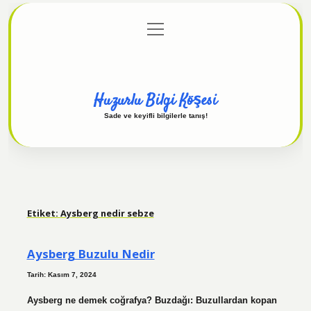
menüyü
Anasayfa
Gizlilik Politikası
Yasal Uyarı
aç
Hakkımızda
Huzurlu Bilgi Köşesi
Sade ve keyifli bilgilerle tanış!
Etiket:
Aysberg nedir sebze
Aysberg Buzulu Nedir
Tarih: Kasım 7, 2024
Aysberg ne demek coğrafya? Buzdağı: Buzullardan kopan