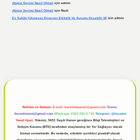
Abajur Seçimi Nasıl Olmalı
için
admin
Abajur Seçimi Nasıl Olmalı
için
Nazlı
Ev Sahibi Çıkmayan Kiracının Elektrik Ve Suyunu Kesebilir Mi
için
admin
l
tulipbet giriş
Reklam ve İletişim:
E-mail:
backlinkpaneli@gmail.com
Teams:
forumhizmeti@gmail.com
Whatsapp: 0262 606 0 726
Telegram: @karabul
Yasal Uyarı:
Sitemiz, 5651 Sayılı Kanun gereğince Bilgi Teknolojileri ve
İletişim Kurumu (BTK) tarafından onaylanmış bir Yer Sağlayıcı olarak
hizmet vermektedir. Bu nedenle, sitedeki içerikleri proaktif olarak
denetleme veya araştırma yükümlülüğümüz bulunmamaktadır. Ancak,