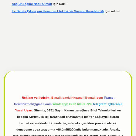
Abajur Seçimi Nasıl Olmalı
için
Nazlı
Ev Sahibi Çıkmayan Kiracının Elektrik Ve Suyunu Kesebilir Mi
için
admin
l
tulipbet giriş
Reklam ve İletişim:
E-mail:
backlinkpaneli@gmail.com
Teams:
forumhizmeti@gmail.com
Whatsapp: 0262 606 0 726
Telegram: @karabul
Yasal Uyarı:
Sitemiz, 5651 Sayılı Kanun gereğince Bilgi Teknolojileri ve
İletişim Kurumu (BTK) tarafından onaylanmış bir Yer Sağlayıcı olarak
hizmet vermektedir. Bu nedenle, sitedeki içerikleri proaktif olarak
denetleme veya araştırma yükümlülüğümüz bulunmamaktadır. Ancak,
üyelerimiz yazdıkları içeriklerin sorumluluğunu taşımakta olup, siteye üye