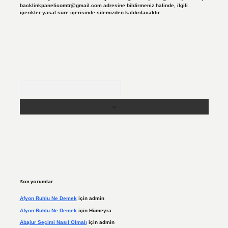
backlinkpanelicomtr@gmail.com
adresine bildirmeniz halinde, ilgili
içerikler yasal süre içerisinde sitemizden kaldırılacaktır.
Arama
Son yorumlar
Afyon Ruhlu Ne Demek
için
admin
Afyon Ruhlu Ne Demek
için
Hümeyra
Abajur Seçimi Nasıl Olmalı
için
admin