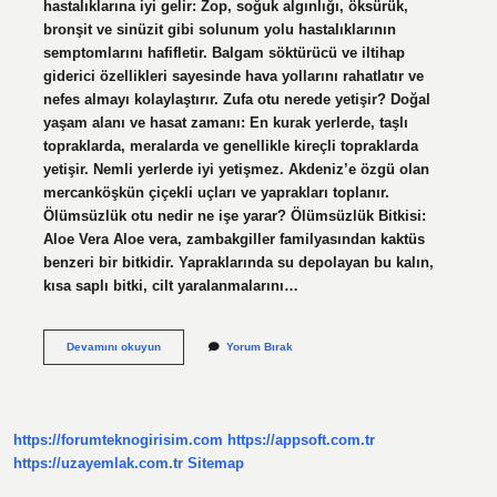
hastalıklarına iyi gelir: Zop, soğuk algınlığı, öksürük,
bronşit ve sinüzit gibi solunum yolu hastalıklarının
semptomlarını hafifletir. Balgam söktürücü ve iltihap
giderici özellikleri sayesinde hava yollarını rahatlatır ve
nefes almayı kolaylaştırır. Zufa otu nerede yetişir? Doğal
yaşam alanı ve hasat zamanı: En kurak yerlerde, taşlı
topraklarda, meralarda ve genellikle kireçli topraklarda
yetişir. Nemli yerlerde iyi yetişmez. Akdeniz’e özgü olan
mercanköşkün çiçekli uçları ve yaprakları toplanır.
Ölümsüzlük otu nedir ne işe yarar? Ölümsüzlük Bitkisi:
Aloe Vera Aloe vera, zambakgiller familyasından kaktüs
benzeri bir bitkidir. Yapraklarında su depolayan bu kalın,
kısa saplı bitki, cilt yaralanmalarını…
Zufa
Devamını okuyun
Yorum Bırak
Otu
Nedir
Ne
Işe
Yarar
https://forumteknogirisim.com
https://appsoft.com.tr
https://uzayemlak.com.tr
Sitemap