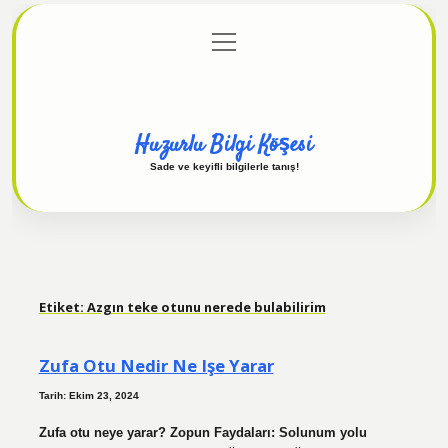
menüyü
Anasayfa
Gizlilik Politikası
Yasal Uyarı
aç
Hakkımızda
Huzurlu Bilgi Köşesi
Sade ve keyifli bilgilerle tanış!
Etiket:
Azgın teke otunu nerede bulabilirim
Zufa Otu Nedir Ne Işe Yarar
Tarih: Ekim 23, 2024
Zufa otu neye yarar? Zopun Faydaları: Solunum yolu