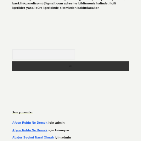
backlinkpanelicomtr@gmail.com
adresine bildirmeniz halinde, ilgili
içerikler yasal süre içerisinde sitemizden kaldırılacaktır.
Arama
Son yorumlar
Afyon Ruhlu Ne Demek
için
admin
Afyon Ruhlu Ne Demek
için
Hümeyra
Abajur Seçimi Nasıl Olmalı
için
admin