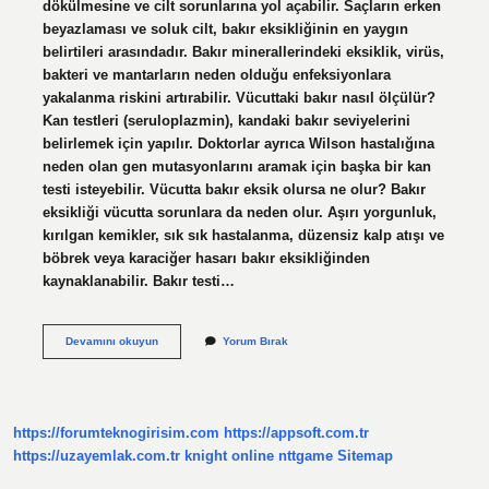
dökülmesine ve cilt sorunlarına yol açabilir. Saçların erken
beyazlaması ve soluk cilt, bakır eksikliğinin en yaygın
belirtileri arasındadır. Bakır minerallerindeki eksiklik, virüs,
bakteri ve mantarların neden olduğu enfeksiyonlara
yakalanma riskini artırabilir. Vücuttaki bakır nasıl ölçülür?
Kan testleri (seruloplazmin), kandaki bakır seviyelerini
belirlemek için yapılır. Doktorlar ayrıca Wilson hastalığına
neden olan gen mutasyonlarını aramak için başka bir kan
testi isteyebilir. Vücutta bakır eksik olursa ne olur? Bakır
eksikliği vücutta sorunlara da neden olur. Aşırı yorgunluk,
kırılgan kemikler, sık sık hastalanma, düzensiz kalp atışı ve
böbrek veya karaciğer hasarı bakır eksikliğinden
kaynaklanabilir. Bakır testi…
Bakır
Devamını okuyun
Yorum Bırak
Eksikliği
Nasıl
Ölçülür
https://forumteknogirisim.com
https://appsoft.com.tr
https://uzayemlak.com.tr
knight online
nttgame
Sitemap