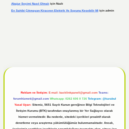
Abajur Seçimi Nasıl Olmalı
için
Nazlı
Ev Sahibi Çıkmayan Kiracının Elektrik Ve Suyunu Kesebilir Mi
için
admin
 giriş
Reklam ve İletişim:
E-mail:
backlinkpaneli@gmail.com
Teams:
forumhizmeti@gmail.com
Whatsapp: 0262 606 0 726
Telegram: @karabul
Yasal Uyarı:
Sitemiz, 5651 Sayılı Kanun gereğince Bilgi Teknolojileri ve
İletişim Kurumu (BTK) tarafından onaylanmış bir Yer Sağlayıcı olarak
hizmet vermektedir. Bu nedenle, sitedeki içerikleri proaktif olarak
denetleme veya araştırma yükümlülüğümüz bulunmamaktadır. Ancak,
üyelerimiz yazdıkları içeriklerin sorumluluğunu taşımakta olup, siteye üye