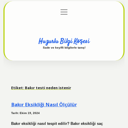
menüyü
Anasayfa
Gizlilik Politikası
Yasal Uyarı
aç
Hakkımızda
Huzurlu Bilgi Köşesi
Sade ve keyifli bilgilerle tanış!
Etiket:
Bakır testi neden istenir
Bakır Eksikliği Nasıl Ölçülür
Tarih: Ekim 19, 2024
Bakır eksikliği nasıl tespit edilir? Bakır eksikliği saç