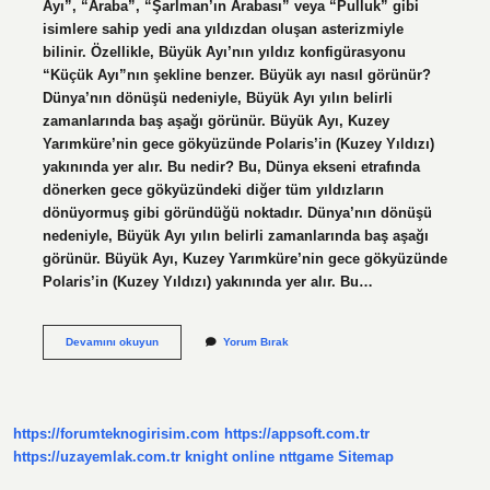
Ayı”, “Araba”, “Şarlman’ın Arabası” veya “Pulluk” gibi
isimlere sahip yedi ana yıldızdan oluşan asterizmiyle
bilinir. Özellikle, Büyük Ayı’nın yıldız konfigürasyonu
“Küçük Ayı”nın şekline benzer. Büyük ayı nasıl görünür?
Dünya’nın dönüşü nedeniyle, Büyük Ayı yılın belirli
zamanlarında baş aşağı görünür. Büyük Ayı, Kuzey
Yarımküre’nin gece gökyüzünde Polaris’in (Kuzey Yıldızı)
yakınında yer alır. Bu nedir? Bu, Dünya ekseni etrafında
dönerken gece gökyüzündeki diğer tüm yıldızların
dönüyormuş gibi göründüğü noktadır. Dünya’nın dönüşü
nedeniyle, Büyük Ayı yılın belirli zamanlarında baş aşağı
görünür. Büyük Ayı, Kuzey Yarımküre’nin gece gökyüzünde
Polaris’in (Kuzey Yıldızı) yakınında yer alır. Bu…
Büyük
Devamını okuyun
Yorum Bırak
Ayı
Neye
Benzer
https://forumteknogirisim.com
https://appsoft.com.tr
https://uzayemlak.com.tr
knight online
nttgame
Sitemap