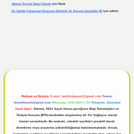
Abajur Seçimi Nasıl Olmalı
için
Nazlı
Ev Sahibi Çıkmayan Kiracının Elektrik Ve Suyunu Kesebilir Mi
için
admin
l
tulipbet giriş
Reklam ve İletişim:
E-mail:
backlinkpaneli@gmail.com
Teams:
forumhizmeti@gmail.com
Whatsapp: 0262 606 0 726
Telegram: @karabul
Yasal Uyarı:
Sitemiz, 5651 Sayılı Kanun gereğince Bilgi Teknolojileri ve
İletişim Kurumu (BTK) tarafından onaylanmış bir Yer Sağlayıcı olarak
hizmet vermektedir. Bu nedenle, sitedeki içerikleri proaktif olarak
denetleme veya araştırma yükümlülüğümüz bulunmamaktadır. Ancak,
üyelerimiz yazdıkları içeriklerin sorumluluğunu taşımakta olup, siteye üye