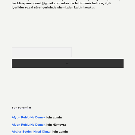
backlinkpanelicomtr@gmail.com
adresine bildirmeniz halinde, ilgili
içerikler yasal süre içerisinde sitemizden kaldırılacaktır.
Arama
Son yorumlar
Afyon Ruhlu Ne Demek
için
admin
Afyon Ruhlu Ne Demek
için
Hümeyra
Abajur Seçimi Nasıl Olmalı
için
admin