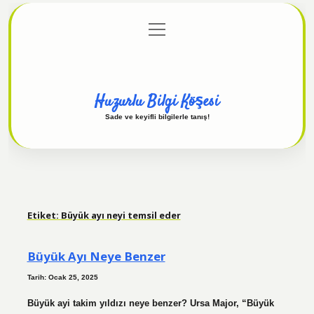
menüyü
Anasayfa
Gizlilik Politikası
Yasal Uyarı
aç
Hakkımızda
Huzurlu Bilgi Köşesi
Sade ve keyifli bilgilerle tanış!
Etiket:
Büyük ayı neyi temsil eder
Büyük Ayı Neye Benzer
Tarih: Ocak 25, 2025
Büyük ayi takim yıldızı neye benzer? Ursa Major, “Büyük