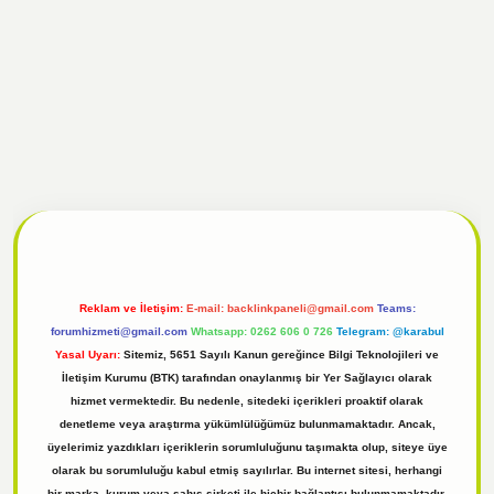
l
tulipbet giriş
Reklam ve İletişim:
E-mail:
backlinkpaneli@gmail.com
Teams:
forumhizmeti@gmail.com
Whatsapp: 0262 606 0 726
Telegram: @karabul
Yasal Uyarı:
Sitemiz, 5651 Sayılı Kanun gereğince Bilgi Teknolojileri ve
İletişim Kurumu (BTK) tarafından onaylanmış bir Yer Sağlayıcı olarak
hizmet vermektedir. Bu nedenle, sitedeki içerikleri proaktif olarak
denetleme veya araştırma yükümlülüğümüz bulunmamaktadır. Ancak,
üyelerimiz yazdıkları içeriklerin sorumluluğunu taşımakta olup, siteye üye
olarak bu sorumluluğu kabul etmiş sayılırlar. Bu internet sitesi, herhangi
bir marka, kurum veya şahıs şirketi ile hiçbir bağlantısı bulunmamaktadır.