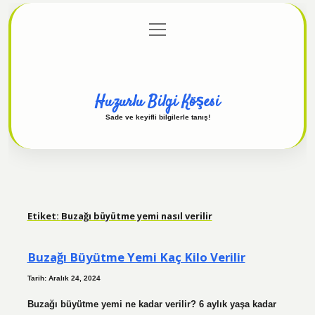
menüyü
Anasayfa
Gizlilik Politikası
Yasal Uyarı
aç
Hakkımızda
Huzurlu Bilgi Köşesi
Sade ve keyifli bilgilerle tanış!
Etiket:
Buzağı büyütme yemi nasıl verilir
Buzağı Büyütme Yemi Kaç Kilo Verilir
Tarih: Aralık 24, 2024
Buzağı büyütme yemi ne kadar verilir? 6 aylık yaşa kadar