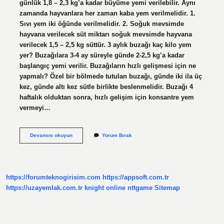
günlük 1,8 – 2,3 kg’a kadar büyüme yemi verilebilir. Aynı
zamanda hayvanlara her zaman kaba yem verilmelidir. 1.
Sıvı yem iki öğünde verilmelidir. 2. Soğuk mevsimde
hayvana verilecek süt miktarı soğuk mevsimde hayvana
verilecek 1,5 – 2,5 kg süttür. 3 aylık buzağı kaç kilo yem
yer? Buzağılara 3-4 ay süreyle günde 2-2,5 kg’a kadar
başlangıç ​​yemi verilir. Buzağıların hızlı gelişmesi için ne
yapmalı? Özel bir bölmede tutulan buzağı, günde iki ila üç
kez, günde altı kez sütle birlikte beslenmelidir. Buzağı 4
haftalık olduktan sonra, hızlı gelişim için konsantre yem
vermeyi…
Buzağı
Devamını okuyun
Yorum Bırak
Büyütme
Yemi
Kaç
Kilo
Verilir
https://forumteknogirisim.com
https://appsoft.com.tr
https://uzayemlak.com.tr
knight online
nttgame
Sitemap