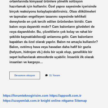
ortamlarında kimyasal ürünlere yönelik solüsyon
hazırlamak için kullanılır. Özel yapısı sayesinde içerisinde
birçok reaksiyonu kolaylaştırabilirsiniz. Olası dökülmeleri
ve taşmaları engelleyen tasarımı sayesinde tehlikeli
deneylerde en çok tercih edilen ürünlerden biridir. Cam
balon ısıya dayanıklı mıdır? Cam balonların gövdeleri de
ısıya dayanıklıdır. Bu, çözeltilerin çok kolay ve rahat bir
şekilde kaynatılabileceği anlamına gelir. Cam balonların
kapakları da özel olarak yapılır. Balon ne amaçla kullanılır?
Balon, ısıtılmış hava veya havadan daha hafif bir gazla
(helyum, hidrojen vb.) dolu bir uçak olup, genellikle bir
sepet kullanılarak atmosferde uçabilir. İnsanlık ilk olarak
insanları ve kargoyu…
Cam
Devamını okuyun
11 Yorum
Balon
Niçin
Kullanılır
https://forumteknogirisim.com
https://appsoft.com.tr
https://uzayemlak.com.tr
knight online
nttgame
Sitemap