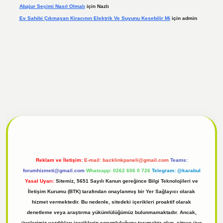
Abajur Seçimi Nasıl Olmalı
için
Nazlı
Ev Sahibi Çıkmayan Kiracının Elektrik Ve Suyunu Kesebilir Mi
için
admin
l
tulipbet giriş
Reklam ve İletişim:
E-mail:
backlinkpaneli@gmail.com
Teams:
forumhizmeti@gmail.com
Whatsapp: 0262 606 0 726
Telegram: @karabul
Yasal Uyarı:
Sitemiz, 5651 Sayılı Kanun gereğince Bilgi Teknolojileri ve
İletişim Kurumu (BTK) tarafından onaylanmış bir Yer Sağlayıcı olarak
hizmet vermektedir. Bu nedenle, sitedeki içerikleri proaktif olarak
denetleme veya araştırma yükümlülüğümüz bulunmamaktadır. Ancak,
üyelerimiz yazdıkları içeriklerin sorumluluğunu taşımakta olup, siteye üye