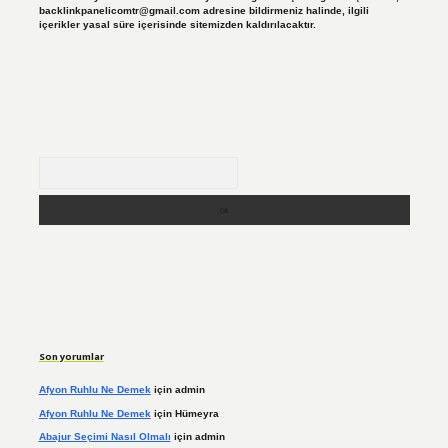
backlinkpanelicomtr@gmail.com
adresine bildirmeniz halinde, ilgili
içerikler yasal süre içerisinde sitemizden kaldırılacaktır.
Arama
Son yorumlar
Afyon Ruhlu Ne Demek
için
admin
Afyon Ruhlu Ne Demek
için
Hümeyra
Abajur Seçimi Nasıl Olmalı
için
admin