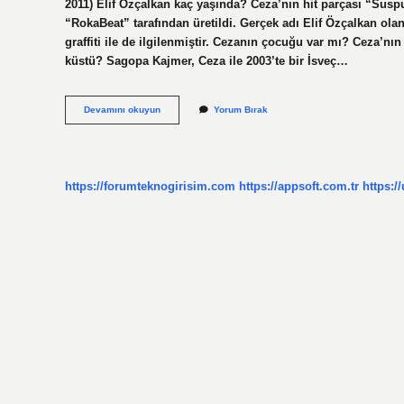
2011) Elif Özçalkan kaç yaşında? Ceza’nın hit parçası “Suspu
“RokaBeat” tarafından üretildi. Gerçek adı Elif Özçalkan o
graffiti ile de ilgilenmiştir. Cezanın çocuğu var mı? Ceza’
küstü? Sagopa Kajmer, Ceza ile 2003’te bir İsveç…
Cezanın
Devamını okuyun
Yorum Bırak
Eşinin
Adı
Nedir
https://forumteknogirisim.com
https://appsoft.com.tr
https:/