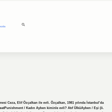
mızda
i Ceza, Elif Özçalkan ile evli. Özçalkan, 1981 yılında İstanbul’da
atPunishment / Kadın Ayben kiminle evli? Atıf ÜlküAyben / Eşi (ö.