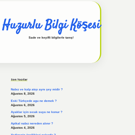
Huzurlu Bilgi Köşesi
Sade ve keyifli bilgilerle tanış!
Sidebar
hiltonbet güncel
tulipbet giriş
Son Yazılar
Nabız ve kalp atışı aynı şey midir ?
Ağustos 8, 2026
Eski Türkçede agu ne demek ?
Ağustos 6, 2026
Ayaklar için sıcak suya ne konur ?
Ağustos 5, 2026
Apikal nabız nereden alınır ?
Ağustos 4, 2026
Yedigenin özellikleri nelerdir ?