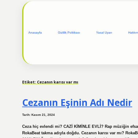
Anasayfa
Gizlilik Politikası
Yasal Uyarı
Hakkı
Etiket:
Cezanın karısı var mı
Cezanın Eşinin Adı Nedir
Tarih: Kasım 21, 2024
Ceza hiç evlendi mi? CAZİ KİMİNLE EVLİ? Rap müziğin efsanes
RokaBeat takma adıyla doğdu. Cezanın karısı var mı? RokaBe