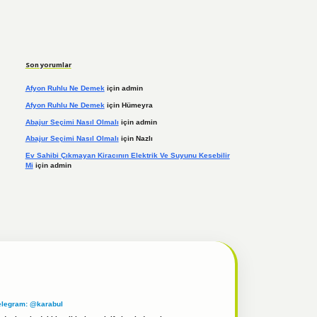
Son yorumlar
Afyon Ruhlu Ne Demek
için
admin
Afyon Ruhlu Ne Demek
için
Hümeyra
Abajur Seçimi Nasıl Olmalı
için
admin
Abajur Seçimi Nasıl Olmalı
için
Nazlı
Ev Sahibi Çıkmayan Kiracının Elektrik Ve Suyunu Kesebilir
Mi
için
admin
elegram: @karabul