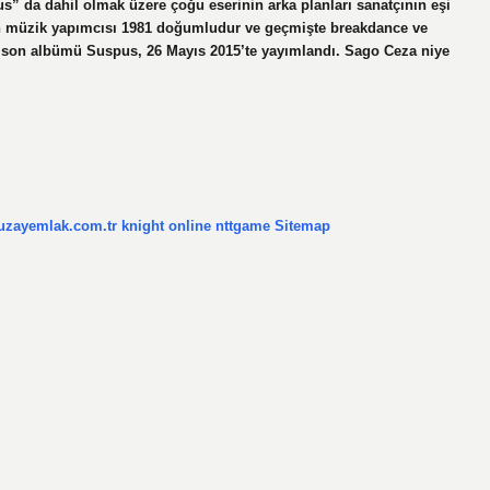
s” da dahil olmak üzere çoğu eserinin arka planları sanatçının eşi
lan müzik yapımcısı 1981 doğumludur ve geçmişte breakdance ve
nın son albümü Suspus, 26 Mayıs 2015’te yayımlandı. Sago Ceza niye
/uzayemlak.com.tr
knight online
nttgame
Sitemap