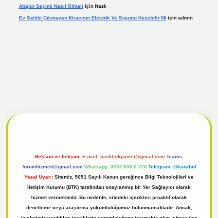
Abajur Seçimi Nasıl Olmalı
için
Nazlı
Ev Sahibi Çıkmayan Kiracının Elektrik Ve Suyunu Kesebilir Mi
için
admin
onbet güncel
tulipbet giriş
Reklam ve İletişim:
E-mail:
backlinkpaneli@gmail.com
Teams:
forumhizmeti@gmail.com
Whatsapp: 0262 606 0 726
Telegram: @karabul
Yasal Uyarı:
Sitemiz, 5651 Sayılı Kanun gereğince Bilgi Teknolojileri ve
İletişim Kurumu (BTK) tarafından onaylanmış bir Yer Sağlayıcı olarak
hizmet vermektedir. Bu nedenle, sitedeki içerikleri proaktif olarak
denetleme veya araştırma yükümlülüğümüz bulunmamaktadır. Ancak,
üyelerimiz yazdıkları içeriklerin sorumluluğunu taşımakta olup, siteye üye