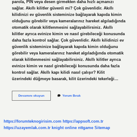
parola, PIN veya desen girmekten daha hızlı açmanızı
sağlar. Akıllı kilitler güvenli mi? Çok güvenlidir. Akıllı
kilidinizi ev güvenlik sisteminize bağlayarak kapıda kimin
olduğunu görebilir veya kameralarınız hareket algıladığında
otomatik olarak kilitlenmesini sağlayabilirsiniz. Akıllı
kilitler ayrıca evinize kimin ve nasıl girebileceği konusunda
daha fazla kontrol sağlar. Çok güvenlidir. Akıllı kilidinizi ev
güvenlik sisteminize bağlayarak kapıda kimin olduğunu
görebilir veya kameralarınız hareket algıladığında otomatik
olarak kilitlenmesini sağlayabilirsiniz. Akıllı kilitler ayrıca
evinize kimin ve nasıl girebileceği konusunda daha fazla
kontrol sağlar. Akıllı kapı kilidi nasıl çalışır? Kilit
üzerindeki düğmeye basarak, kilit üzerindeki tekerleği…
Akıllı
Devamını okuyun
Yorum Bırak
Kilit
Sistemi
Nedir
https://forumteknogirisim.com
https://appsoft.com.tr
https://uzayemlak.com.tr
knight online
nttgame
Sitemap