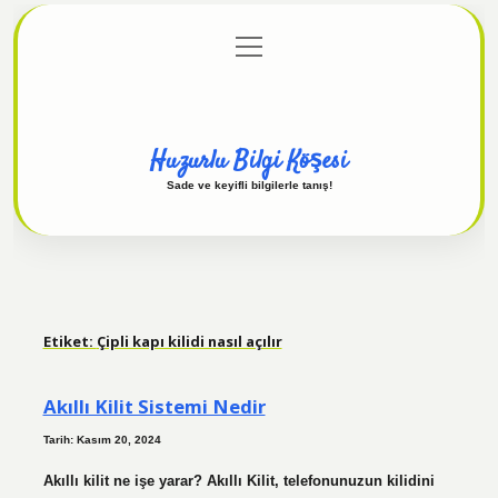
menüyü
Anasayfa
Gizlilik Politikası
Yasal Uyarı
aç
Hakkımızda
Huzurlu Bilgi Köşesi
Sade ve keyifli bilgilerle tanış!
Etiket:
Çipli kapı kilidi nasıl açılır
Akıllı Kilit Sistemi Nedir
Tarih: Kasım 20, 2024
Akıllı kilit ne işe yarar? Akıllı Kilit, telefonunuzun kilidini