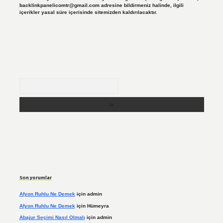
backlinkpanelicomtr@gmail.com
adresine bildirmeniz halinde, ilgili
içerikler yasal süre içerisinde sitemizden kaldırılacaktır.
Arama
Son yorumlar
Afyon Ruhlu Ne Demek
için
admin
Afyon Ruhlu Ne Demek
için
Hümeyra
Abajur Seçimi Nasıl Olmalı
için
admin