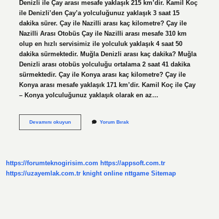
Denizli ile Çay arası mesafe yaklaşık 215 km’dir. Kamil Koç
ile Denizli’den Çay’a yolculuğunuz yaklaşık 3 saat 15
dakika sürer. Çay ile Nazilli arası kaç kilometre? Çay ile
Nazilli Arası Otobüs Çay ile Nazilli arası mesafe 310 km
olup en hızlı servisimiz ile yolculuk yaklaşık 4 saat 50
dakika sürmektedir. Muğla Denizli arası kaç dakika? Muğla
Denizli arası otobüs yolculuğu ortalama 2 saat 41 dakika
sürmektedir. Çay ile Konya arası kaç kilometre? Çay ile
Konya arası mesafe yaklaşık 171 km’dir. Kamil Koç ile Çay
– Konya yolculuğunuz yaklaşık olarak en az…
Çay
Devamını okuyun
Yorum Bırak
Ve
Denizli
Arası
Kaç
Kilometre
https://forumteknogirisim.com
https://appsoft.com.tr
https://uzayemlak.com.tr
knight online
nttgame
Sitemap