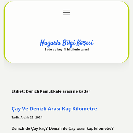
menüyü
Anasayfa
Gizlilik Politikası
Yasal Uyarı
aç
Hakkımızda
Huzurlu Bilgi Köşesi
Sade ve keyifli bilgilerle tanış!
Etiket:
Denizli Pamukkale arası ne kadar
Çay Ve Denizli Arası Kaç Kilometre
Tarih: Aralık 22, 2024
Denizli’de Çay kaç? Denizli ile Çay arası kaç kilometre?