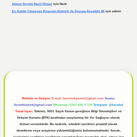
Abajur Seçimi Nasıl Olmalı
için
Nazlı
Ev Sahibi Çıkmayan Kiracının Elektrik Ve Suyunu Kesebilir Mi
için
admin
l
tulipbet giriş
Reklam ve İletişim:
E-mail:
backlinkpaneli@gmail.com
Teams:
forumhizmeti@gmail.com
Whatsapp: 0262 606 0 726
Telegram: @karabul
Yasal Uyarı:
Sitemiz, 5651 Sayılı Kanun gereğince Bilgi Teknolojileri ve
İletişim Kurumu (BTK) tarafından onaylanmış bir Yer Sağlayıcı olarak
hizmet vermektedir. Bu nedenle, sitedeki içerikleri proaktif olarak
denetleme veya araştırma yükümlülüğümüz bulunmamaktadır. Ancak,
üyelerimiz yazdıkları içeriklerin sorumluluğunu taşımakta olup, siteye üye