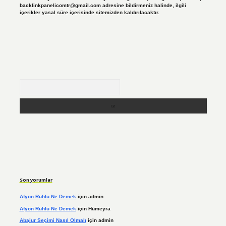
backlinkpanelicomtr@gmail.com
adresine bildirmeniz halinde, ilgili
içerikler yasal süre içerisinde sitemizden kaldırılacaktır.
Arama
Son yorumlar
Afyon Ruhlu Ne Demek
için
admin
Afyon Ruhlu Ne Demek
için
Hümeyra
Abajur Seçimi Nasıl Olmalı
için
admin