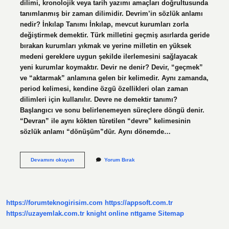
dilimi, kronolojik veya tarih yazımı amaçları doğrultusunda
tanımlanmış bir zaman dilimidir. Devrim’in sözlük anlamı
nedir? İnkılap Tanımı İnkılap, mevcut kurumları zorla
değiştirmek demektir. Türk milletini geçmiş asırlarda geride
bırakan kurumları yıkmak ve yerine milletin en yüksek
medeni gereklere uygun şekilde ilerlemesini sağlayacak
yeni kurumlar koymaktır. Devir ne denir? Devir, “geçmek”
ve “aktarmak” anlamına gelen bir kelimedir. Aynı zamanda,
period kelimesi, kendine özgü özellikleri olan zaman
dilimleri için kullanılır. Devre ne demektir tanımı?
Başlangıcı ve sonu belirlenemeyen süreçlere döngü denir.
“Devran” ile aynı kökten türetilen “devre” kelimesinin
sözlük anlamı “dönüşüm”dür. Aynı dönemde…
Devrin
Devamını okuyun
Yorum Bırak
Sozluk
Anlami
Nedir
https://forumteknogirisim.com
https://appsoft.com.tr
https://uzayemlak.com.tr
knight online
nttgame
Sitemap