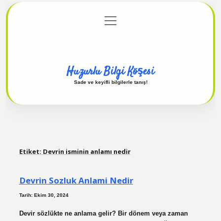
menüyü
Anasayfa
Gizlilik Politikası
Yasal Uyarı
aç
Hakkımızda
Huzurlu Bilgi Köşesi
Sade ve keyifli bilgilerle tanış!
Etiket:
Devrin isminin anlamı nedir
Devrin Sozluk Anlami Nedir
Tarih: Ekim 30, 2024
Devir sözlükte ne anlama gelir? Bir dönem veya zaman