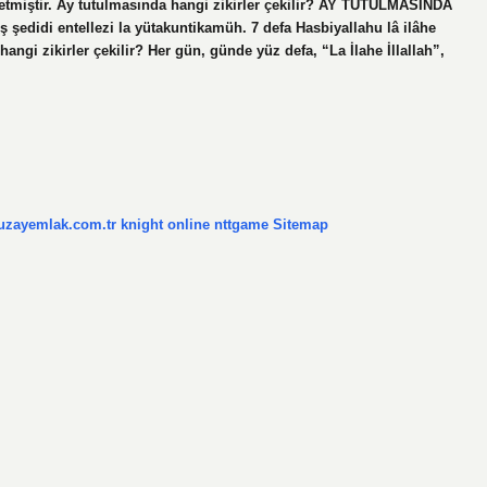
 etmiştir. Ay tutulmasında hangi zikirler çekilir? AY TUTULMASINDA
didi entellezi la yütakuntikamüh. 7 defa Hasbiyallahu lâ ilâhe
hangi zikirler çekilir? Her gün, günde yüz defa, “La İlahe İllallah”,
/uzayemlak.com.tr
knight online
nttgame
Sitemap