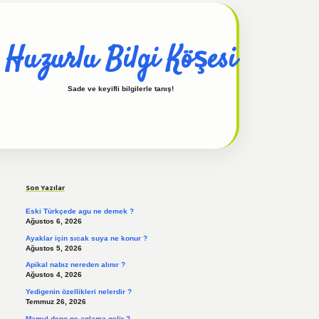
Huzurlu Bilgi Köşesi
Sade ve keyifli bilgilerle tanış!
Sidebar
hiltonbet güncel
tulipbet giriş
Son Yazılar
Eski Türkçede agu ne demek ?
Ağustos 6, 2026
Ayaklar için sıcak suya ne konur ?
Ağustos 5, 2026
Apikal nabız nereden alınır ?
Ağustos 4, 2026
Yedigenin özellikleri nelerdir ?
Temmuz 26, 2026
Mamul depo ne anlama gelir ?