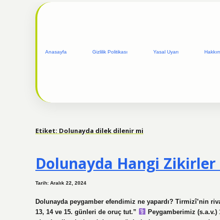
Anasayfa
Gizlilik Politikası
Yasal Uyarı
Hakkı
Etiket:
Dolunayda dilek dilenir mi
Dolunayda Hangi Zikirler 
Tarih: Aralık 22, 2024
Dolunayda peygamber efendimiz ne yapardı? Tirmizî’nin riva
13, 14 ve 15. günleri de oruç tut.”
Peygamberimiz (s.a.v.) 1