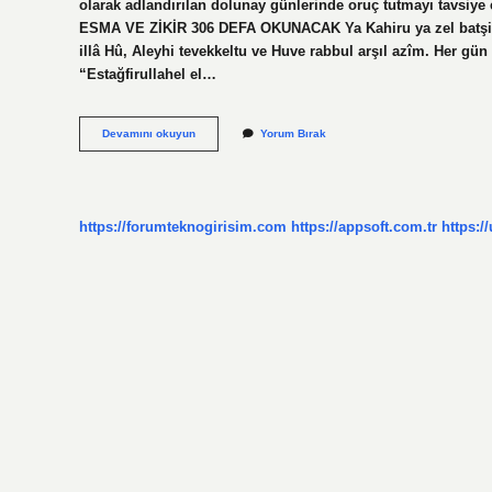
olarak adlandırılan dolunay günlerinde oruç tutmayı tavsiye
ESMA VE ZİKİR 306 DEFA OKUNACAK Ya Kahiru ya zel batşiş şe
illâ Hû, Aleyhi tevekkeltu ve Huve rabbul arşıl azîm. Her gün 
“Estağfirullahel el…
Dolunayda
Devamını okuyun
Yorum Bırak
Hangi
Zikirler
Çekilir
https://forumteknogirisim.com
https://appsoft.com.tr
https:/