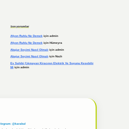
Son yorumlar
Afyon Ruhlu Ne Demek
için
admin
Afyon Ruhlu Ne Demek
için
Hümeyra
Abajur Seçimi Nasıl Olmalı
için
admin
Abajur Seçimi Nasıl Olmalı
için
Nazlı
Ev Sahibi Çıkmayan Kiracının Elektrik Ve Suyunu Kesebilir
Mi
için
admin
elegram: @karabul