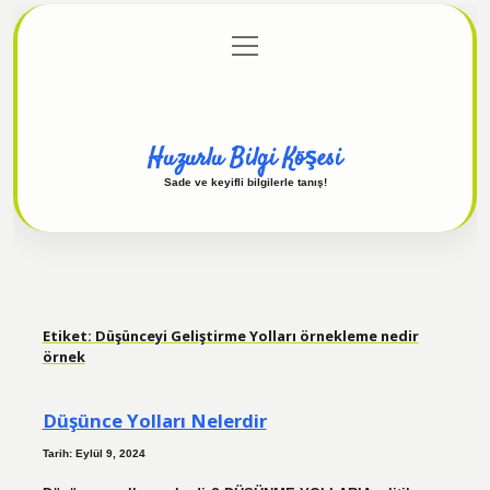
menüyü
Anasayfa
Gizlilik Politikası
Yasal Uyarı
aç
Hakkımızda
Huzurlu Bilgi Köşesi
Sade ve keyifli bilgilerle tanış!
Etiket:
Düşünceyi Geliştirme Yolları örnekleme nedir
örnek
Düşünce Yolları Nelerdir
Tarih: Eylül 9, 2024