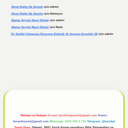
Afyon Ruhlu Ne Demek
için
admin
Afyon Ruhlu Ne Demek
için
Hümeyra
Abajur Seçimi Nasıl Olmalı
için
admin
Abajur Seçimi Nasıl Olmalı
için
Nazlı
Ev Sahibi Çıkmayan Kiracının Elektrik Ve Suyunu Kesebilir Mi
için
admin
l
tulipbet giriş
Reklam ve İletişim:
E-mail:
backlinkpaneli@gmail.com
Teams:
forumhizmeti@gmail.com
Whatsapp: 0262 606 0 726
Telegram: @karabul
Yasal Uyarı:
Sitemiz, 5651 Sayılı Kanun gereğince Bilgi Teknolojileri ve