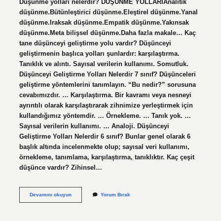
Düşünme yolları nelerdir? DÜŞÜNME YOLLARIAnalitik
düşünme.Bütünleştirici düşünme.Eleştirel düşünme.Yanal
düşünme.Iraksak düşünme.Empatik düşünme.Yakınsak
düşünme.Meta bilişsel düşünme.Daha fazla makale… Kaç
tane düşünceyi geliştirme yolu vardır? Düşünceyi
geliştirmenin başlıca yolları şunlardır: karşılaştırma.
Tanıklık ve alıntı. Sayısal verilerin kullanımı. Somutluk.
Düşünceyi Geliştirme Yolları Nelerdir 7 sınıf? Düşünceleri
geliştirme yöntemlerini tanımlayın. “Bu nedir?” sorusuna
cevabımızdır. … Karşılaştırma. Bir kavramı veya nesneyi
ayrıntılı olarak karşılaştırarak zihnimize yerleştirmek için
kullandığımız yöntemdir. … Örnekleme. … Tanık yok. …
Sayısal verilerin kullanımı. … Analoji. Düşünceyi
Geliştirme Yolları Nelerdir 6 sınıf? Bunlar genel olarak 6
başlık altında incelenmekte olup; sayısal veri kullanımı,
örnekleme, tanımlama, karşılaştırma, tanıklıktır. Kaç çeşit
düşünce vardır? Zihinsel…
Düşünce
Devamını okuyun
Yorum Bırak
Yolları
Nelerdir