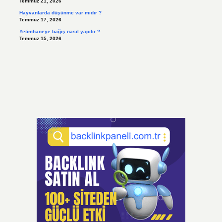
Temmuz 21, 2026
Hayvanlarda düşünme var mıdır ?
Temmuz 17, 2026
Yetimhaneye bağış nasıl yapılır ?
Temmuz 15, 2026