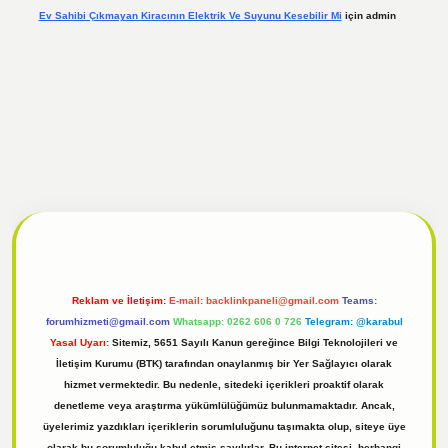
Ev Sahibi Çıkmayan Kiracının Elektrik Ve Suyunu Kesebilir Mi
için
admin
 giriş
Reklam ve İletişim:
E-mail:
backlinkpaneli@gmail.com
Teams:
forumhizmeti@gmail.com
Whatsapp: 0262 606 0 726
Telegram: @karabul
Yasal Uyarı:
Sitemiz, 5651 Sayılı Kanun gereğince Bilgi Teknolojileri ve
İletişim Kurumu (BTK) tarafından onaylanmış bir Yer Sağlayıcı olarak
hizmet vermektedir. Bu nedenle, sitedeki içerikleri proaktif olarak
denetleme veya araştırma yükümlülüğümüz bulunmamaktadır. Ancak,
üyelerimiz yazdıkları içeriklerin sorumluluğunu taşımakta olup, siteye üye
olarak bu sorumluluğu kabul etmiş sayılırlar. Bu internet sitesi, herhangi