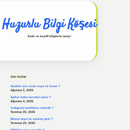
Huzurlu Bilgi Köşesi
Sade ve keyifli bilgilerle tanış!
Sidebar
hiltonbet güncel
tulipbet giriş
Son Yazılar
Ayaklar için sıcak suya ne konur ?
Ağustos 5, 2026
Apikal nabız nereden alınır ?
Ağustos 4, 2026
Yedigenin özellikleri nelerdir ?
Temmuz 26, 2026
Mamul depo ne anlama gelir ?
Temmuz 25, 2026
KKM faiz oranı ne oldu ?