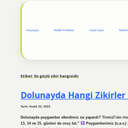
Anasayfa
Gizlilik Politikası
Yasal Uyarı
Hakkı
Etiket:
En güçlü zikir hangisidir
Dolunayda Hangi Zikirler 
Tarih: Aralık 22, 2024
Dolunayda peygamber efendimiz ne yapardı? Tirmizî’nin riva
13, 14 ve 15. günleri de oruç tut.”
Peygamberimiz (s.a.v.) 1