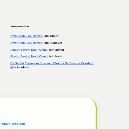
Son yorumlar
Afyon Ruhlu Ne Demek
için
admin
Afyon Ruhlu Ne Demek
için
Hümeyra
Abajur Seçimi Nasıl Olmalı
için
admin
Abajur Seçimi Nasıl Olmalı
için
Nazlı
Ev Sahibi Çıkmayan Kiracının Elektrik Ve Suyunu Kesebilir
Mi
için
admin
elegram: @karabul