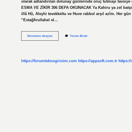
olarak adlandırılan dolunay günlerinde oruç tutmayı tavsiye
ESMA VE ZİKİR 306 DEFA OKUNACAK Ya Kahiru ya zel batşiş şe
illâ Hû, Aleyhi tevekkeltu ve Huve rabbul arşıl azîm. Her gün 
“Estağfirullahel el…
Dolunayda
Devamını okuyun
Yorum Bırak
Hangi
Zikirler
Çekilir
https://forumteknogirisim.com
https://appsoft.com.tr
https:/