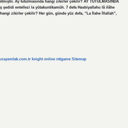
 etmiştir. Ay tutulmasında hangi zikirler çekilir? AY TUTULMASINDA
didi entellezi la yütakuntikamüh. 7 defa Hasbiyallahu lâ ilâhe
hangi zikirler çekilir? Her gün, günde yüz defa, “La İlahe İllallah”,
/uzayemlak.com.tr
knight online
nttgame
Sitemap