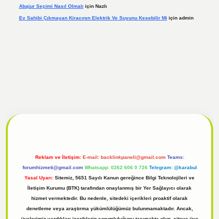
Abajur Seçimi Nasıl Olmalı
için
Nazlı
Ev Sahibi Çıkmayan Kiracının Elektrik Ve Suyunu Kesebilir Mi
için
admin
 giriş
Reklam ve İletişim:
E-mail:
backlinkpaneli@gmail.com
Teams:
forumhizmeti@gmail.com
Whatsapp: 0262 606 0 726
Telegram: @karabul
Yasal Uyarı:
Sitemiz, 5651 Sayılı Kanun gereğince Bilgi Teknolojileri ve
İletişim Kurumu (BTK) tarafından onaylanmış bir Yer Sağlayıcı olarak
hizmet vermektedir. Bu nedenle, sitedeki içerikleri proaktif olarak
denetleme veya araştırma yükümlülüğümüz bulunmamaktadır. Ancak,
üyelerimiz yazdıkları içeriklerin sorumluluğunu taşımakta olup, siteye üye