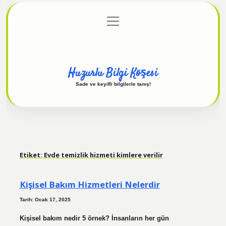
menüyü
Anasayfa
Gizlilik Politikası
Yasal Uyarı
aç
Hakkımızda
Huzurlu Bilgi Köşesi
Sade ve keyifli bilgilerle tanış!
Etiket:
Evde temizlik hizmeti kimlere verilir
Kişisel Bakım Hizmetleri Nelerdir
Tarih: Ocak 17, 2025
Kişisel bakım nedir 5 örnek? İnsanların her gün