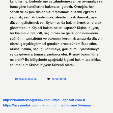
kendilerine, bedenlerine ve zihinlerine zaman ayırmaları ve
buna göre kendilerine bakmaları gerekir. Örneğin, her
sabah ve akşam dişlerinizi fırçalamak, düzenli egzersiz
yapmak, sağlıklı beslenmek, stresten uzak durmak, uyku
düzeni geliştirmek vb. Eylemler, öz bakım örnekleri olarak
gösterilebilir. Kişisel bakım neleri kapsar? Kişisel hijyen,
bir kişinin vücut, cilt, saç, tırnak ve genel görünümünün
sağlığını, temizliğini ve bakımını korumak amacıyla düzenli
olarak gerçekleştirmesi gereken prosedürleri ifade eder.
Kişisel bakım, sağlığı korumaya, görünümü iyileştirmeye
ve öz güveni artırmaya yardımcı olur. Kişisel bakım türleri
nelerdir? Bu bölgelerde aşağıdaki kişisel bakımlara dikkat
edilmelidir: Kişisel hijyen: Düzenli olarak…
Kişisel
Devamını okuyun
Yorum Bırak
Bakım
Hizmetleri
Nelerdir
https://forumteknogirisim.com
https://appsoft.com.tr
https://uzayemlak.com.tr
knight online
nttgame
Sitemap