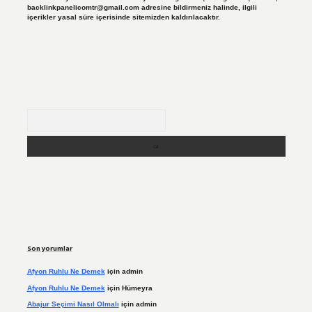
backlinkpanelicomtr@gmail.com
adresine bildirmeniz halinde, ilgili
içerikler yasal süre içerisinde sitemizden kaldırılacaktır.
Arama
Son yorumlar
Afyon Ruhlu Ne Demek
için
admin
Afyon Ruhlu Ne Demek
için
Hümeyra
Abajur Seçimi Nasıl Olmalı
için
admin