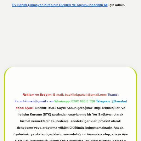
Ev Sahibi Çıkmayan Kiracının Elektrik Ve Suyunu Kesebilir Mi
için
admin
 giriş
Reklam ve İletişim:
E-mail:
backlinkpaneli@gmail.com
Teams:
forumhizmeti@gmail.com
Whatsapp: 0262 606 0 726
Telegram: @karabul
Yasal Uyarı:
Sitemiz, 5651 Sayılı Kanun gereğince Bilgi Teknolojileri ve
İletişim Kurumu (BTK) tarafından onaylanmış bir Yer Sağlayıcı olarak
hizmet vermektedir. Bu nedenle, sitedeki içerikleri proaktif olarak
denetleme veya araştırma yükümlülüğümüz bulunmamaktadır. Ancak,
üyelerimiz yazdıkları içeriklerin sorumluluğunu taşımakta olup, siteye üye
olarak bu sorumluluğu kabul etmiş sayılırlar. Bu internet sitesi, herhangi