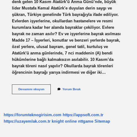
denk gelen 10 Kasım Atatürk’ü Anma Günü’nde, büyük
lider Mustafa Kemal Atatürk’e duyulan derin saygı ve
şükran, Türkiye genelinde Türk bayrağıyla ifade ediliyor.
Evlerden işyerlerine, okullardan hastanelere ve resmi
kurumlara kadar her alanda bayraklar çekiliyor. Evlere
bayrak ne zaman asılır? Ev ve işyerlerine bayrak asılması
Madde 17 – İşyerleri, konutlar ve benzeri yerlerde bayrak,
özel yerlere, ulusal bayram, genel tatil, kurtuluş ve
Atatürk’ü anma günlerinde, 7 nci maddenin (A) bendi
hükümlerine bağlı kalmaksızın asılabilir. 10 Kasım’da
bayrak töreni nasıl yapılır? Okullarda bayrak törenleri
öğrencinin bayrağı yarıya indirmesi ve diğer iki…
10
Devamını okuyun
Yorum Bırak
Kasımda
Evlerde
Bayrak
Asılır
Mı
https://forumteknogirisim.com
https://appsoft.com.tr
https://uzayemlak.com.tr
knight online
nttgame
Sitemap