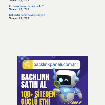
Temmuz 25, 2026
En kolay kırılan kemik nedir ?
Temmuz 25, 2026
Kaktüsler hangi havayı sever ?
Temmuz 23, 2026