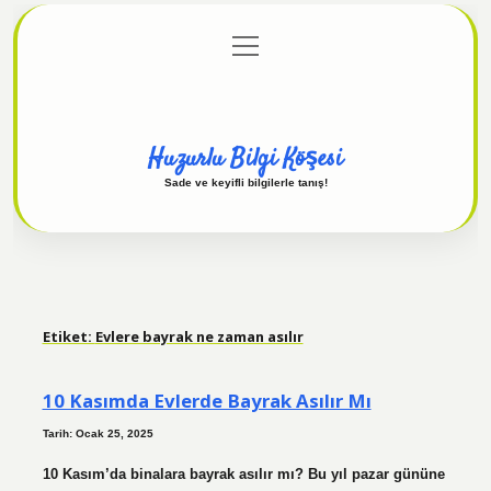
menüyü
Anasayfa
Gizlilik Politikası
Yasal Uyarı
aç
Hakkımızda
Huzurlu Bilgi Köşesi
Sade ve keyifli bilgilerle tanış!
Etiket:
Evlere bayrak ne zaman asılır
10 Kasımda Evlerde Bayrak Asılır Mı
Tarih: Ocak 25, 2025
10 Kasım’da binalara bayrak asılır mı? Bu yıl pazar gününe