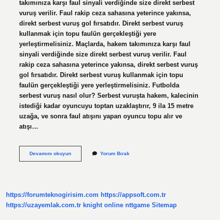
takımınıza karşı faul sinyali verdiğinde size direkt serbest
vuruş verilir. Faul rakip ceza sahasına yeterince yakınsa,
direkt serbest vuruş gol fırsatıdır. Direkt serbest vuruş
kullanmak için topu faulün gerçekleştiği yere
yerleştirmelisiniz. Maçlarda, hakem takımınıza karşı faul
sinyali verdiğinde size direkt serbest vuruş verilir. Faul
rakip ceza sahasına yeterince yakınsa, direkt serbest vuruş
gol fırsatıdır. Direkt serbest vuruş kullanmak için topu
faulün gerçekleştiği yere yerleştirmelisiniz. Futbolda
serbest vuruş nasıl olur? Serbest vuruşta hakem, kalecinin
istediği kadar oyuncuyu toptan uzaklaştırır, 9 ila 15 metre
uzağa, ve sonra faul atışını yapan oyuncu topu alır ve
atışı…
Serbest
Devamını okuyun
Yorum Bırak
Vuruş
Neye
Göre
Belirlenir
https://forumteknogirisim.com
https://appsoft.com.tr
https://uzayemlak.com.tr
knight online
nttgame
Sitemap