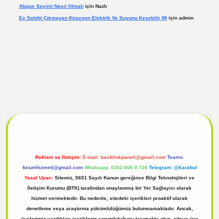
Abajur Seçimi Nasıl Olmalı
için
Nazlı
Ev Sahibi Çıkmayan Kiracının Elektrik Ve Suyunu Kesebilir Mi
için
admin
l
tulipbet giriş
Reklam ve İletişim:
E-mail:
backlinkpaneli@gmail.com
Teams:
forumhizmeti@gmail.com
Whatsapp: 0262 606 0 726
Telegram: @karabul
Yasal Uyarı:
Sitemiz, 5651 Sayılı Kanun gereğince Bilgi Teknolojileri ve
İletişim Kurumu (BTK) tarafından onaylanmış bir Yer Sağlayıcı olarak
hizmet vermektedir. Bu nedenle, sitedeki içerikleri proaktif olarak
denetleme veya araştırma yükümlülüğümüz bulunmamaktadır. Ancak,
üyelerimiz yazdıkları içeriklerin sorumluluğunu taşımakta olup, siteye üye