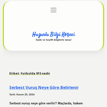
menüyü
Anasayfa
Gizlilik Politikası
Yasal Uyarı
aç
Hakkımızda
Huzurlu Bilgi Köşesi
Sade ve keyifli bilgilerle tanış!
Etiket:
Futbolda 915 nedir
Serbest Vuruş Neye Göre Belirlenir
Tarih: Kasım 25, 2024
Serbest vuruş neye göre verilir? Maçlarda, hakem