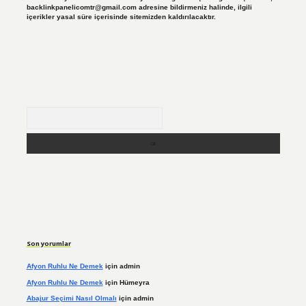
backlinkpanelicomtr@gmail.com
adresine bildirmeniz halinde, ilgili
içerikler yasal süre içerisinde sitemizden kaldırılacaktır.
Arama
Son yorumlar
Afyon Ruhlu Ne Demek
için
admin
Afyon Ruhlu Ne Demek
için
Hümeyra
Abajur Seçimi Nasıl Olmalı
için
admin