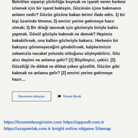
Belirtilen siparişi yürürlüğe koymak ve işareti veren herkesi
izlemek için bir işaret bekleyin. Gözünün içine bakmanın
anlamı nedir? Gözün gözüne bakan terimi ifade edin. 1) bir
kişi üzerinde titreme; 2) emrini yerine getirmeye hazır
olmak; 3) Bir dileği tanımak için gözleriyle biriyle bahis
yapmak. Gönül gözüyle bakmak ne demek? Hepimiz
bakabilirsek, ona kalbin gözleriyle bakarız. Herkesin bir
bakışsız göremeyeceğini görebilirsek, kalplerimizin
zekamızla nezaket yolunda olduğunu söyleyebiliriz. Göz
alıcı deyimi ne anlama gelir? [1] Büyüleyici, çekici. [2]
Güzelliği ile dikkat ve dikkat çeken güzellik. Gözüm gibi
bakmak ne anlama gelir? [2] emrini yerine getirmeye
hazır…
Gözü
Devamını okuyun
Yorum Bırak
Gibi
Bakıyor
Anlamı
Nedir
https://forumteknogirisim.com
https://appsoft.com.tr
https://uzayemlak.com.tr
knight online
nttgame
Sitemap