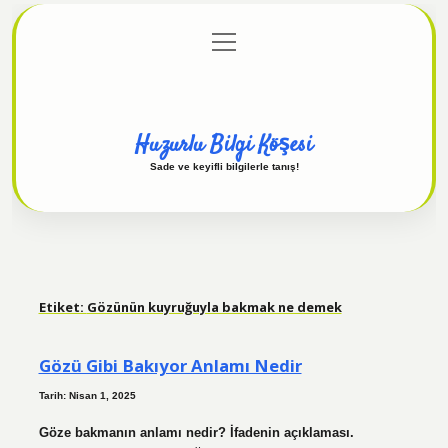
menüyü
Anasayfa
Gizlilik Politikası
Yasal Uyarı
aç
Hakkımızda
Huzurlu Bilgi Köşesi
Sade ve keyifli bilgilerle tanış!
Etiket:
Gözünün kuyruğuyla bakmak ne demek
Gözü Gibi Bakıyor Anlamı Nedir
Tarih: Nisan 1, 2025
Göze bakmanın anlamı nedir? İfadenin açıklaması.