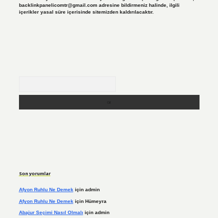
backlinkpanelicomtr@gmail.com
adresine bildirmeniz halinde, ilgili
içerikler yasal süre içerisinde sitemizden kaldırılacaktır.
Arama
Son yorumlar
Afyon Ruhlu Ne Demek
için
admin
Afyon Ruhlu Ne Demek
için
Hümeyra
Abajur Seçimi Nasıl Olmalı
için
admin