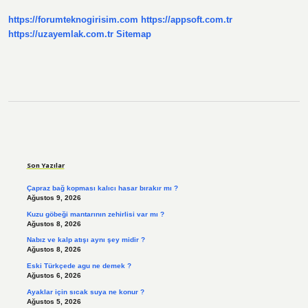
Batının
https://forumteknogirisim.com
https://appsoft.com.tr
Üstünlüğünü
Kabul
https://uzayemlak.com.tr
Sitemap
Etmiştir
Sidebar
Son Yazılar
Çapraz bağ kopması kalıcı hasar bırakır mı ?
Ağustos 9, 2026
Kuzu göbeği mantarının zehirlisi var mı ?
Ağustos 8, 2026
Nabız ve kalp atışı aynı şey midir ?
Ağustos 8, 2026
Eski Türkçede agu ne demek ?
Ağustos 6, 2026
Ayaklar için sıcak suya ne konur ?
Ağustos 5, 2026