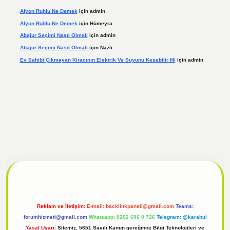
Afyon Ruhlu Ne Demek
için
admin
Afyon Ruhlu Ne Demek
için
Hümeyra
Abajur Seçimi Nasıl Olmalı
için
admin
Abajur Seçimi Nasıl Olmalı
için
Nazlı
Ev Sahibi Çıkmayan Kiracının Elektrik Ve Suyunu Kesebilir Mi
için
admin
l
tulipbet giriş
Reklam ve İletişim:
E-mail:
backlinkpaneli@gmail.com
Teams:
forumhizmeti@gmail.com
Whatsapp: 0262 606 0 726
Telegram: @karabul
Yasal Uyarı:
Sitemiz, 5651 Sayılı Kanun gereğince Bilgi Teknolojileri ve