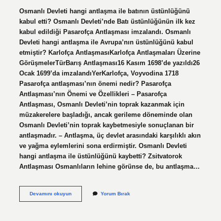
Osmanlı Devleti hangi antlaşma ile batının üstünlüğünü
kabul etti? Osmanlı Devleti’nde Batı üstünlüğünün ilk kez
kabul edildiği Pasarofça Antlaşması imzalandı. Osmanlı
Devleti hangi antlaşma ile Avrupa’nın üstünlüğünü kabul
etmiştir? Karlofça AntlaşmasıKarlofça Antlaşmaları Üzerine
GörüşmelerTürBarış Antlaşması16 Kasım 1698’de yazıldı26
Ocak 1699’da imzalandıYerKarlofça, Voyvodina 1718
Pasarofça antlaşması’nın önemi nedir? Pasarofça
Antlaşması’nın Önemi ve Özellikleri – Pasarofça
Antlaşması, Osmanlı Devleti’nin toprak kazanmak için
müzakerelere başladığı, ancak gerileme döneminde olan
Osmanlı Devleti’nin toprak kaybetmesiyle sonuçlanan bir
antlaşmadır. – Antlaşma, üç devlet arasındaki karşılıklı akın
ve yağma eylemlerini sona erdirmiştir. Osmanlı Devleti
hangi antlaşma ile üstünlüğünü kaybetti? Zsitvatorok
Antlaşması Osmanlıların lehine görünse de, bu antlaşma…
Osmanlı
Devamını okuyun
Yorum Bırak
Devleti
Hangi
Antlaşma
Ile