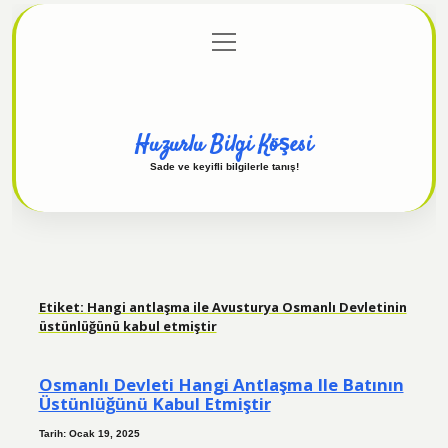
menüyü
Anasayfa
Gizlilik Politikası
Yasal Uyarı
aç
Hakkımızda
Huzurlu Bilgi Köşesi
Sade ve keyifli bilgilerle tanış!
Etiket:
Hangi antlaşma ile Avusturya Osmanlı Devletinin
üstünlüğünü kabul etmiştir
Osmanlı Devleti Hangi Antlaşma Ile Batının
Üstünlüğünü Kabul Etmiştir
Tarih: Ocak 19, 2025