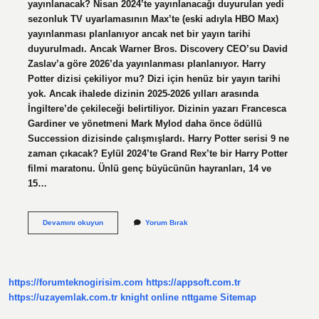
yayınlanacak? Nisan 2024’te yayınlanacağı duyurulan yedi
sezonluk TV uyarlamasının Max’te (eski adıyla HBO Max)
yayınlanması planlanıyor ancak net bir yayın tarihi
duyurulmadı. Ancak Warner Bros. Discovery CEO’su David
Zaslav’a göre 2026’da yayınlanması planlanıyor. Harry
Potter dizisi çekiliyor mu? Dizi için henüz bir yayın tarihi
yok. Ancak ihalede dizinin 2025-2026 yılları arasında
İngiltere’de çekileceği belirtiliyor. Dizinin yazarı Francesca
Gardiner ve yönetmeni Mark Mylod daha önce ödüllü
Succession dizisinde çalışmışlardı. Harry Potter serisi 9 ne
zaman çıkacak? Eylül 2024’te Grand Rex’te bir Harry Potter
filmi maratonu. Ünlü genç büyücünün hayranları, 14 ve
15…
Harry
Devamını okuyun
Yorum Bırak
Potter
Dizisi
Hangi
Yıl
Çıkacak
https://forumteknogirisim.com
https://appsoft.com.tr
https://uzayemlak.com.tr
knight online
nttgame
Sitemap