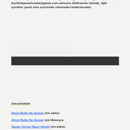
backlinkpanelicomtr@gmail.com
adresine bildirmeniz halinde, ilgili
içerikler yasal süre içerisinde sitemizden kaldırılacaktır.
Arama
Son yorumlar
Afyon Ruhlu Ne Demek
için
admin
Afyon Ruhlu Ne Demek
için
Hümeyra
Abajur Seçimi Nasıl Olmalı
için
admin