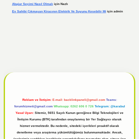
Abajur Seçimi Nasıl Olmalı
için
Nazlı
Ev Sahibi Çıkmayan Kiracının Elektrik Ve Suyunu Kesebilir Mi
için
admin
l
tulipbet giriş
Reklam ve İletişim:
E-mail:
backlinkpaneli@gmail.com
Teams:
forumhizmeti@gmail.com
Whatsapp: 0262 606 0 726
Telegram: @karabul
Yasal Uyarı:
Sitemiz, 5651 Sayılı Kanun gereğince Bilgi Teknolojileri ve
İletişim Kurumu (BTK) tarafından onaylanmış bir Yer Sağlayıcı olarak
hizmet vermektedir. Bu nedenle, sitedeki içerikleri proaktif olarak
denetleme veya araştırma yükümlülüğümüz bulunmamaktadır. Ancak,
üyelerimiz yazdıkları içeriklerin sorumluluğunu taşımakta olup, siteye üye