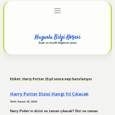
menüyü
Anasayfa
Gizlilik Politikası
Yasal Uyarı
aç
Hakkımızda
Huzurlu Bilgi Köşesi
Sade ve keyifli bilgilerle tanış!
Etiket:
Harry Potter 25 yıl sonra neyi hatırlatıyor
Harry Potter Dizisi Hangi Yıl Çıkacak
Tarih: Kasım 19, 2024
Harry Potter’ın dizisi ne zaman çıkacak? Dizi ne zaman