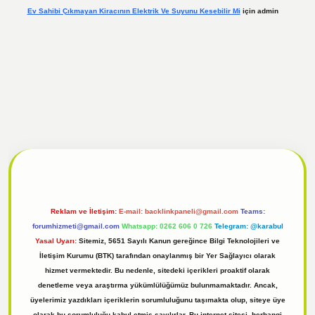
Ev Sahibi Çıkmayan Kiracının Elektrik Ve Suyunu Kesebilir Mi
için
admin
l
tulipbet giriş
Reklam ve İletişim:
E-mail:
backlinkpaneli@gmail.com
Teams:
forumhizmeti@gmail.com
Whatsapp: 0262 606 0 726
Telegram: @karabul
Yasal Uyarı:
Sitemiz, 5651 Sayılı Kanun gereğince Bilgi Teknolojileri ve
İletişim Kurumu (BTK) tarafından onaylanmış bir Yer Sağlayıcı olarak
hizmet vermektedir. Bu nedenle, sitedeki içerikleri proaktif olarak
denetleme veya araştırma yükümlülüğümüz bulunmamaktadır. Ancak,
üyelerimiz yazdıkları içeriklerin sorumluluğunu taşımakta olup, siteye üye
olarak bu sorumluluğu kabul etmiş sayılırlar. Bu internet sitesi, herhangi