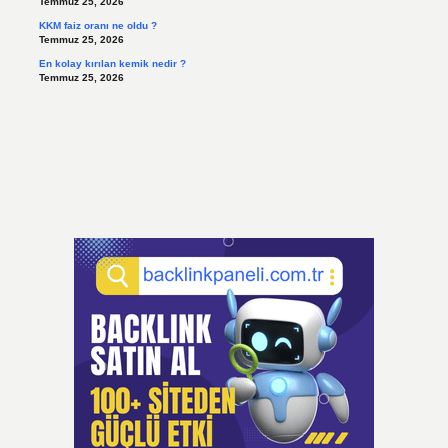
Temmuz 25, 2026
KKM faiz oranı ne oldu ?
Temmuz 25, 2026
En kolay kırılan kemik nedir ?
Temmuz 25, 2026