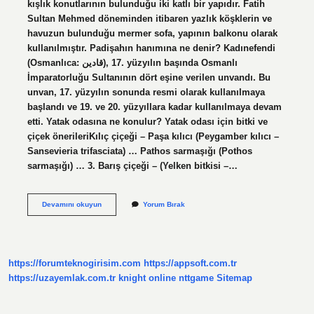
kışlık konutlarının bulunduğu iki katlı bir yapıdır. Fatih
Sultan Mehmed döneminden itibaren yazlık köşklerin ve
havuzun bulunduğu mermer sofa, yapının balkonu olarak
kullanılmıştır. Padişahın hanımına ne denir? Kadınefendi
(Osmanlıca: قادین), 17. yüzyılın başında Osmanlı
İmparatorluğu Sultanının dört eşine verilen unvandı. Bu
unvan, 17. yüzyılın sonunda resmi olarak kullanılmaya
başlandı ve 19. ve 20. yüzyıllara kadar kullanılmaya devam
etti. Yatak odasına ne konulur? Yatak odası için bitki ve
çiçek önerileriKılıç çiçeği – Paşa kılıcı (Peygamber kılıcı –
Sansevieria trifasciata) … Pathos sarmaşığı (Pothos
sarmaşığı) … 3. Barış çiçeği – (Yelken bitkisi –…
Padişahın
Devamını okuyun
Yorum Bırak
Yatak
Odasına
Ne
Denir
https://forumteknogirisim.com
https://appsoft.com.tr
https://uzayemlak.com.tr
knight online
nttgame
Sitemap