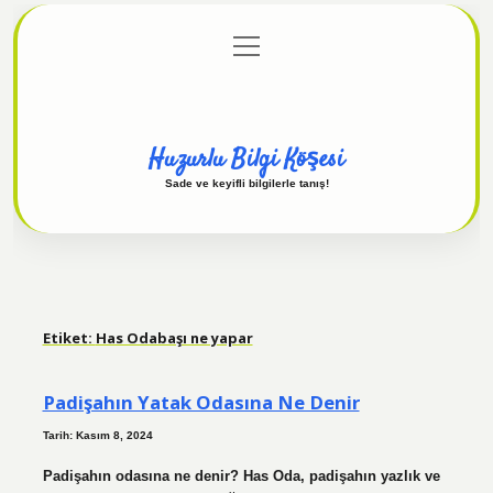
menüyü
Anasayfa
Gizlilik Politikası
Yasal Uyarı
aç
Hakkımızda
Huzurlu Bilgi Köşesi
Sade ve keyifli bilgilerle tanış!
Etiket:
Has Odabaşı ne yapar
Padişahın Yatak Odasına Ne Denir
Tarih: Kasım 8, 2024
Padişahın odasına ne denir? Has Oda, padişahın yazlık ve