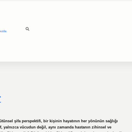
mızda
r
tünsel şifa perspektifi, bir kişinin hayatının her yönünün sağlığı
tif, yalnızca vücudun değil, aynı zamanda hastanın zihinsel ve