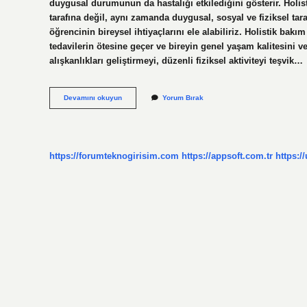
duygusal durumunun da hastalığı etkilediğini gösterir. Holis
tarafına değil, aynı zamanda duygusal, sosyal ve fiziksel tar
öğrencinin bireysel ihtiyaçlarını ele alabiliriz. Holistik bak
tedavilerin ötesine geçer ve bireyin genel yaşam kalitesini ve 
alışkanlıkları geliştirmeyi, düzenli fiziksel aktiviteyi teşvik…
Holistik
Devamını okuyun
Yorum Bırak
Şifa
Eğitimi
Nedir
https://forumteknogirisim.com
https://appsoft.com.tr
https:/