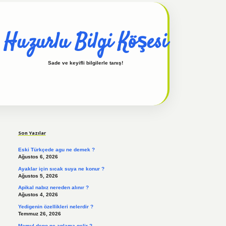
Huzurlu Bilgi Köşesi
Sade ve keyifli bilgilerle tanış!
Sidebar
hiltonbet güncel
tulipbet giriş
Son Yazılar
Eski Türkçede agu ne demek ?
Ağustos 6, 2026
Ayaklar için sıcak suya ne konur ?
Ağustos 5, 2026
Apikal nabız nereden alınır ?
Ağustos 4, 2026
Yedigenin özellikleri nelerdir ?
Temmuz 26, 2026
Mamul depo ne anlama gelir ?