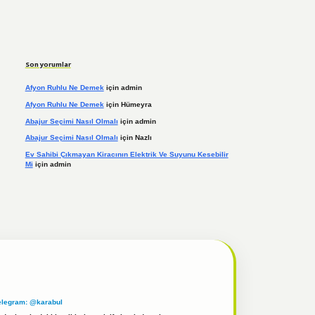
Son yorumlar
Afyon Ruhlu Ne Demek
için
admin
Afyon Ruhlu Ne Demek
için
Hümeyra
Abajur Seçimi Nasıl Olmalı
için
admin
Abajur Seçimi Nasıl Olmalı
için
Nazlı
Ev Sahibi Çıkmayan Kiracının Elektrik Ve Suyunu Kesebilir
Mi
için
admin
elegram: @karabul