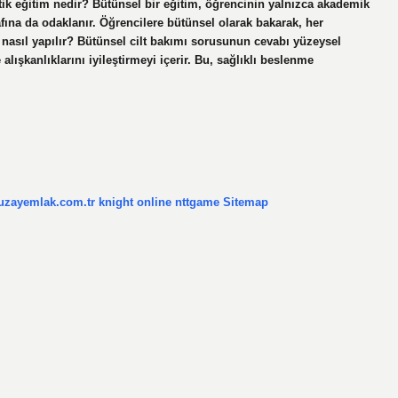
tik eğitim nedir? Bütünsel bir eğitim, öğrencinin yalnızca akademik
afına da odaklanır. Öğrencilere bütünsel olarak bakarak, her
ım nasıl yapılır? Bütünsel cilt bakımı sorusunun cevabı yüzeysel
alışkanlıklarını iyileştirmeyi içerir. Bu, sağlıklı beslenme
/uzayemlak.com.tr
knight online
nttgame
Sitemap