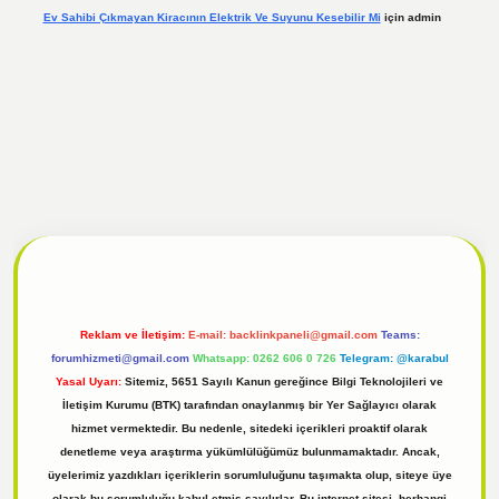
Ev Sahibi Çıkmayan Kiracının Elektrik Ve Suyunu Kesebilir Mi
için
admin
t giriş
Reklam ve İletişim:
E-mail:
backlinkpaneli@gmail.com
Teams:
forumhizmeti@gmail.com
Whatsapp: 0262 606 0 726
Telegram: @karabul
Yasal Uyarı:
Sitemiz, 5651 Sayılı Kanun gereğince Bilgi Teknolojileri ve
İletişim Kurumu (BTK) tarafından onaylanmış bir Yer Sağlayıcı olarak
hizmet vermektedir. Bu nedenle, sitedeki içerikleri proaktif olarak
denetleme veya araştırma yükümlülüğümüz bulunmamaktadır. Ancak,
üyelerimiz yazdıkları içeriklerin sorumluluğunu taşımakta olup, siteye üye
olarak bu sorumluluğu kabul etmiş sayılırlar. Bu internet sitesi, herhangi