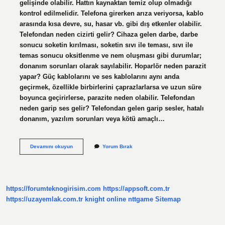
gelişinde olabilir. Hattın kaynaktan temiz olup olmadığı
kontrol edilmelidir. Telefona girerken arıza veriyorsa, kablo
arasında kısa devre, su, hasar vb. gibi dış etkenler olabilir.
Telefondan neden cizirti gelir? Cihaza gelen darbe, darbe
sonucu soketin kırılması, soketin sıvı ile teması, sıvı ile
temas sonucu oksitlenme ve nem oluşması gibi durumlar;
donanım sorunları olarak sayılabilir. Hoparlör neden parazit
yapar? Güç kablolarını ve ses kablolarını aynı anda
geçirmek, özellikle birbirlerini çaprazlarlarsa ve uzun süre
boyunca geçirirlerse, parazite neden olabilir. Telefondan
neden garip ses gelir? Telefondan gelen garip sesler, hatalı
donanım, yazılım sorunları veya kötü amaçlı…
Telefon
Devamını okuyun
Yorum Bırak
Paraziti
Nedir
https://forumteknogirisim.com
https://appsoft.com.tr
https://uzayemlak.com.tr
knight online
nttgame
Sitemap