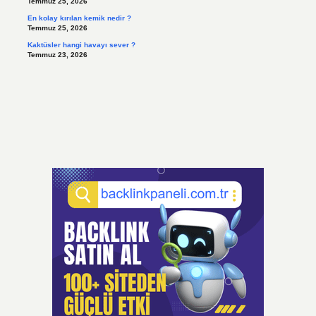
Temmuz 25, 2026
En kolay kırılan kemik nedir ?
Temmuz 25, 2026
Kaktüsler hangi havayı sever ?
Temmuz 23, 2026