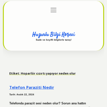
menüyü
Anasayfa
Gizlilik Politikası
Yasal Uyarı
aç
Hakkımızda
Huzurlu Bilgi Köşesi
Sade ve keyifli bilgilerle tanış!
Etiket:
Hoparlör cızırtı yapıyor neden olur
Telefon Paraziti Nedir
Tarih: Aralık 22, 2024
Telefonda parazit sesi neden olur? Sorun ana hattın