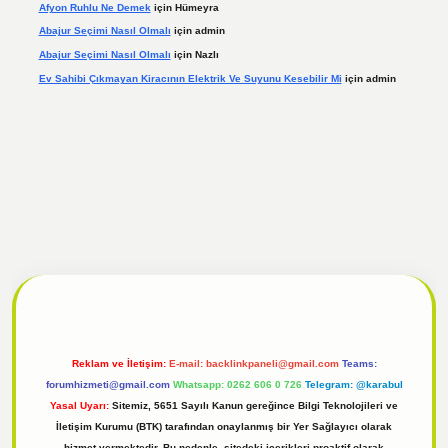
Afyon Ruhlu Ne Demek
için
Hümeyra
Abajur Seçimi Nasıl Olmalı
için
admin
Abajur Seçimi Nasıl Olmalı
için
Nazlı
Ev Sahibi Çıkmayan Kiracının Elektrik Ve Suyunu Kesebilir Mi
için
admin
 giriş
Reklam ve İletişim:
E-mail:
backlinkpaneli@gmail.com
Teams:
forumhizmeti@gmail.com
Whatsapp: 0262 606 0 726
Telegram: @karabul
Yasal Uyarı:
Sitemiz, 5651 Sayılı Kanun gereğince Bilgi Teknolojileri ve
İletişim Kurumu (BTK) tarafından onaylanmış bir Yer Sağlayıcı olarak
hizmet vermektedir. Bu nedenle, sitedeki içerikleri proaktif olarak