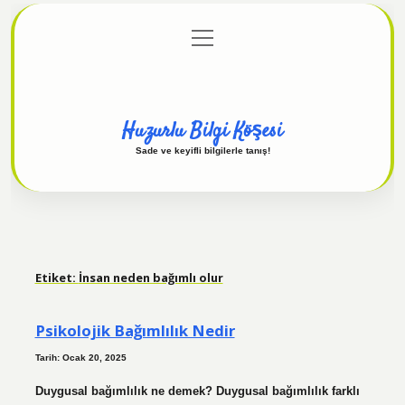
menüyü
Anasayfa
Gizlilik Politikası
Yasal Uyarı
aç
Hakkımızda
Huzurlu Bilgi Köşesi
Sade ve keyifli bilgilerle tanış!
Etiket:
İnsan neden bağımlı olur
Psikolojik Bağımlılık Nedir
Tarih: Ocak 20, 2025
Duygusal bağımlılık ne demek? Duygusal bağımlılık farklı