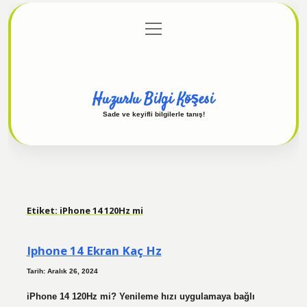
menüyü
Anasayfa
Gizlilik Politikası
Yasal Uyarı
aç
Hakkımızda
Huzurlu Bilgi Köşesi
Sade ve keyifli bilgilerle tanış!
Etiket:
iPhone 14 120Hz mi
Iphone 14 Ekran Kaç Hz
Tarih: Aralık 26, 2024
iPhone 14 120Hz mi? Yenileme hızı uygulamaya bağlı