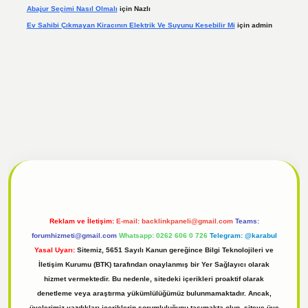
Abajur Seçimi Nasıl Olmalı
için
Nazlı
Ev Sahibi Çıkmayan Kiracının Elektrik Ve Suyunu Kesebilir Mi
için
admin
 giriş
Reklam ve İletişim:
E-mail:
backlinkpaneli@gmail.com
Teams:
forumhizmeti@gmail.com
Whatsapp: 0262 606 0 726
Telegram: @karabul
Yasal Uyarı:
Sitemiz, 5651 Sayılı Kanun gereğince Bilgi Teknolojileri ve
İletişim Kurumu (BTK) tarafından onaylanmış bir Yer Sağlayıcı olarak
hizmet vermektedir. Bu nedenle, sitedeki içerikleri proaktif olarak
denetleme veya araştırma yükümlülüğümüz bulunmamaktadır. Ancak,
üyelerimiz yazdıkları içeriklerin sorumluluğunu taşımakta olup, siteye üye