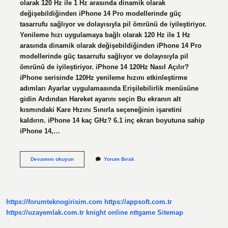
olarak 120 Hz ile 1 Hz arasında dinamik olarak
değişebildiğinden iPhone 14 Pro modellerinde güç
tasarrufu sağlıyor ve dolayısıyla pil ömrünü de iyileştiriyor.
Yenileme hızı uygulamaya bağlı olarak 120 Hz ile 1 Hz
arasında dinamik olarak değişebildiğinden iPhone 14 Pro
modellerinde güç tasarrufu sağlıyor ve dolayısıyla pil
ömrünü de iyileştiriyor. iPhone 14 120Hz Nasıl Açılır?
iPhone serisinde 120Hz yenileme hızını etkinleştirme
adımları Ayarlar uygulamasında Erişilebilirlik menüsüne
gidin Ardından Hareket ayarını seçin Bu ekranın alt
kısmındaki Kare Hızını Sınırla seçeneğinin işaretini
kaldırın. iPhone 14 kaç GHz? 6.1 inç ekran boyutuna sahip
iPhone 14,…
Iphone
Devamını okuyun
Yorum Bırak
14
Ekran
Kaç
Hz
https://forumteknogirisim.com
https://appsoft.com.tr
https://uzayemlak.com.tr
knight online
nttgame
Sitemap