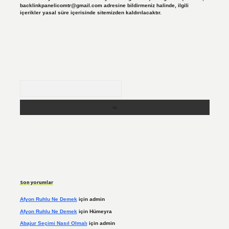
backlinkpanelicomtr@gmail.com
adresine bildirmeniz halinde, ilgili
içerikler yasal süre içerisinde sitemizden kaldırılacaktır.
Arama
Son yorumlar
Afyon Ruhlu Ne Demek
için
admin
Afyon Ruhlu Ne Demek
için
Hümeyra
Abajur Seçimi Nasıl Olmalı
için
admin