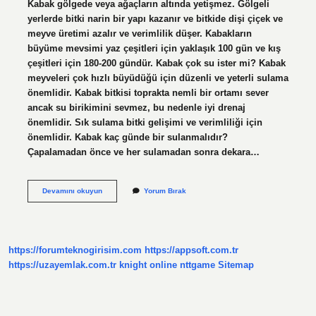
Kabak gölgede veya ağaçların altında yetişmez. Gölgeli
yerlerde bitki narin bir yapı kazanır ve bitkide dişi çiçek ve
meyve üretimi azalır ve verimlilik düşer. Kabakların
büyüme mevsimi yaz çeşitleri için yaklaşık 100 gün ve kış
çeşitleri için 180-200 gündür. Kabak çok su ister mi? Kabak
meyveleri çok hızlı büyüdüğü için düzenli ve yeterli sulama
önemlidir. Kabak bitkisi toprakta nemli bir ortamı sever
ancak su birikimini sevmez, bu nedenle iyi drenaj
önemlidir. Sık sulama bitki gelişimi ve verimliliği için
önemlidir. Kabak kaç günde bir sulanmalıdır?
Çapalamadan önce ve her sulamadan sonra dekara…
Kabak
Devamını okuyun
Yorum Bırak
Ne
Kadar
Sürede
Yetişir
https://forumteknogirisim.com
https://appsoft.com.tr
https://uzayemlak.com.tr
knight online
nttgame
Sitemap