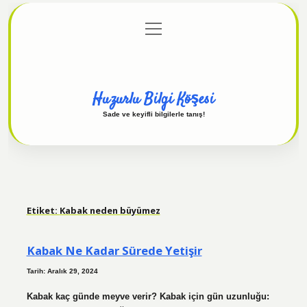
menüyü
Anasayfa
Gizlilik Politikası
Yasal Uyarı
aç
Hakkımızda
Huzurlu Bilgi Köşesi
Sade ve keyifli bilgilerle tanış!
Etiket:
Kabak neden büyümez
Kabak Ne Kadar Sürede Yetişir
Tarih: Aralık 29, 2024
Kabak kaç günde meyve verir? Kabak için gün uzunluğu: