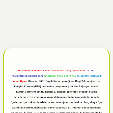
onbet güncel
tulipbet giriş
Reklam ve İletişim:
E-mail:
backlinkpaneli@gmail.com
Teams:
forumhizmeti@gmail.com
Whatsapp: 0262 606 0 726
Telegram: @karabul
Yasal Uyarı:
Sitemiz, 5651 Sayılı Kanun gereğince Bilgi Teknolojileri ve
İletişim Kurumu (BTK) tarafından onaylanmış bir Yer Sağlayıcı olarak
hizmet vermektedir. Bu nedenle, sitedeki içerikleri proaktif olarak
denetleme veya araştırma yükümlülüğümüz bulunmamaktadır. Ancak,
üyelerimiz yazdıkları içeriklerin sorumluluğunu taşımakta olup, siteye üye
olarak bu sorumluluğu kabul etmiş sayılırlar. Bu internet sitesi, herhangi
bir marka, kurum veya şahıs şirketi ile hiçbir bağlantısı bulunmamaktadır.