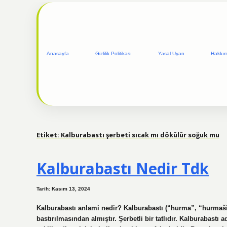
Anasayfa
Gizlilik Politikası
Yasal Uyarı
Hakkı
Etiket:
Kalburabastı şerbeti sıcak mı dökülür soğuk mu
Kalburabastı Nedir Tdk
Tarih: Kasım 13, 2024
Kalburabastı anlami nedir? Kalburabastı (“hurma”, “hurmaši
bastırılmasından almıştır. Şerbetli bir tatlıdır. Kalburabastı 