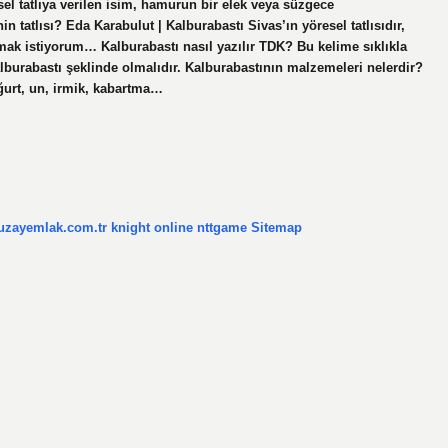
ksel tatlıya verilen isim, hamurun bir elek veya süzgece
in tatlısı? Eda Karabulut | Kalburabastı Sivas’ın yöresel tatlısıdır,
aşmak istiyorum… Kalburabastı nasıl yazılır TDK? Bu kelime sıklıkla
alburabastı şeklinde olmalıdır. Kalburabastının malzemeleri nelerdir?
oğurt, un, irmik, kabartma…
/uzayemlak.com.tr
knight online
nttgame
Sitemap