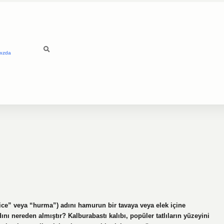
mızda
ce” veya “hurma”) adını hamurun bir tavaya veya elek içine
adını nereden almıştır? Kalburabastı kalıbı, popüler tatlıların yüzeyini