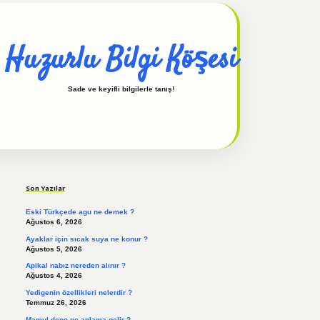
Huzurlu Bilgi Köşesi
Sade ve keyifli bilgilerle tanış!
Sidebar
hiltonbet güncel
tulipbet giriş
Son Yazılar
Eski Türkçede agu ne demek ?
Ağustos 6, 2026
Ayaklar için sıcak suya ne konur ?
Ağustos 5, 2026
Apikal nabız nereden alınır ?
Ağustos 4, 2026
Yedigenin özellikleri nelerdir ?
Temmuz 26, 2026
Mamul depo ne anlama gelir ?