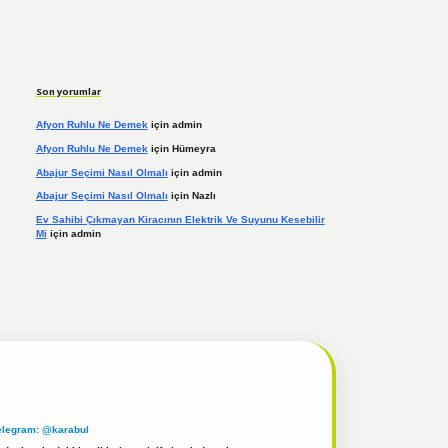
Son yorumlar
Afyon Ruhlu Ne Demek
için
admin
Afyon Ruhlu Ne Demek
için
Hümeyra
Abajur Seçimi Nasıl Olmalı
için
admin
Abajur Seçimi Nasıl Olmalı
için
Nazlı
Ev Sahibi Çıkmayan Kiracının Elektrik Ve Suyunu Kesebilir
Mi
için
admin
elegram: @karabul