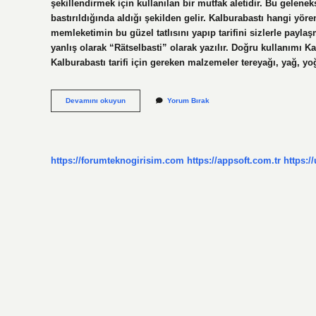
şekillendirmek için kullanılan bir mutfak aletidir. Bu gelene
bastırıldığında aldığı şekilden gelir. Kalburabastı hangi yören
memleketimin bu güzel tatlısını yapıp tarifini sizlerle payl
yanlış olarak “Rätselbasti” olarak yazılır. Doğru kullanımı K
Kalburabastı tarifi için gereken malzemeler tereyağı, yağ, y
Kalburabastı
Devamını okuyun
Yorum Bırak
Nedir
Tdk
https://forumteknogirisim.com
https://appsoft.com.tr
https:/