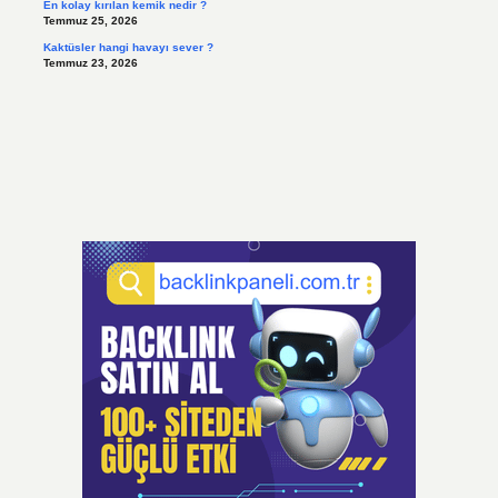
En kolay kırılan kemik nedir ?
Temmuz 25, 2026
Kaktüsler hangi havayı sever ?
Temmuz 23, 2026