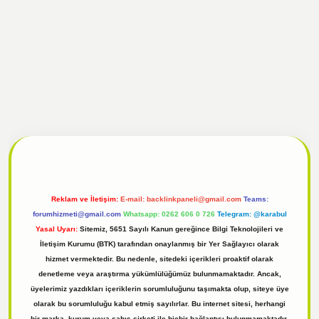
l
tulipbet giriş
Reklam ve İletişim:
E-mail:
backlinkpaneli@gmail.com
Teams:
forumhizmeti@gmail.com
Whatsapp: 0262 606 0 726
Telegram: @karabul
Yasal Uyarı:
Sitemiz, 5651 Sayılı Kanun gereğince Bilgi Teknolojileri ve
İletişim Kurumu (BTK) tarafından onaylanmış bir Yer Sağlayıcı olarak
hizmet vermektedir. Bu nedenle, sitedeki içerikleri proaktif olarak
denetleme veya araştırma yükümlülüğümüz bulunmamaktadır. Ancak,
üyelerimiz yazdıkları içeriklerin sorumluluğunu taşımakta olup, siteye üye
olarak bu sorumluluğu kabul etmiş sayılırlar. Bu internet sitesi, herhangi
bir marka, kurum veya şahıs şirketi ile hiçbir bağlantısı bulunmamaktadır.