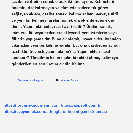
cazibe ve üretim sonek olarak iki türe ayrılır. Kelimelerin
önemini değiştirmeyen ve cümlede sadece bir görev
sağlayan eklere, cazibe sonek, kelime anlamı ve/veya türü
ve yeni bir kelimeyi üretim sonek olarak elde eden ekler
denir. Yapım eki nedir, nasıl ayırt edilir? Üretim sonek,
isimlere, fiil veya bedenlere ekleyerek yeni isimlerin veya
fiillerin yapışmasıdır. Buna ek olarak, inşaat ekleri konudan
çıkmadan yeni bir kelime yaratır. Bu, onu cazibeden ayıran
özelliktir. Sevmek yapım eki mi? 1. Yapım ekleri nasıl
kodlanır? Türetilmiş kelime adın bir ekini alırsa, kelimeye
gönderilen en son üretim ekidir. Kelime…
Yapım
Devamını okuyun
Yorum Bırak
Eki
Olup
Olmadığı
Nasıl
Anlaşılır
https://forumteknogirisim.com
https://appsoft.com.tr
https://uzayemlak.com.tr
knight online
nttgame
Sitemap