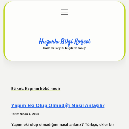
menüyü
Anasayfa
Gizlilik Politikası
Yasal Uyarı
aç
Hakkımızda
Huzurlu Bilgi Köşesi
Sade ve keyifli bilgilerle tanış!
Etiket:
Kapının kökü nedir
Yapım Eki Olup Olmadığı Nasıl Anlaşılır
Tarih: Nisan 4, 2025
Yapım eki olup olmadığını nasıl anlarız? Türkçe, ekler bir