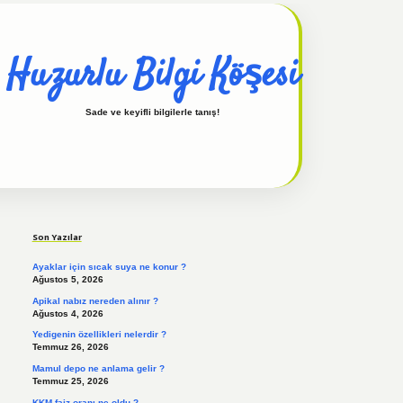
Huzurlu Bilgi Köşesi
Sade ve keyifli bilgilerle tanış!
Sidebar
hiltonbet güncel
tulipbet giriş
Son Yazılar
Ayaklar için sıcak suya ne konur ?
Ağustos 5, 2026
Apikal nabız nereden alınır ?
Ağustos 4, 2026
Yedigenin özellikleri nelerdir ?
Temmuz 26, 2026
Mamul depo ne anlama gelir ?
Temmuz 25, 2026
KKM faiz oranı ne oldu ?