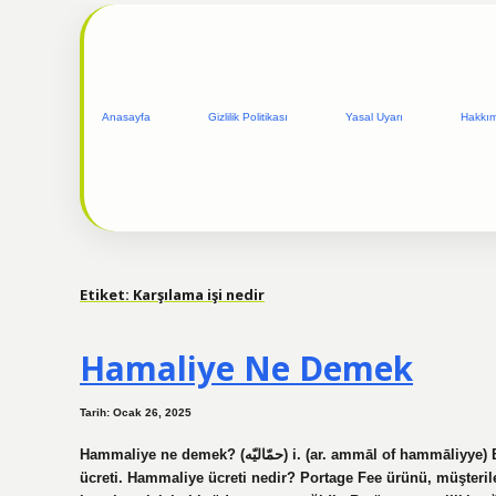
Anasayfa
Gizlilik Politikası
Yasal Uyarı
Hakkı
Etiket:
Karşılama işi nedir
Hamaliye Ne Demek
Tarih: Ocak 26, 2025
Hammaliye ne demek? (ﺣﻤّﺎﻟﻴّﻪ) i. (ar. ammāl of hammāliyye) Bir yük veya eşyanın taşınması karşılığında ödenen ücret, hamal
ücreti. Hammaliye ücreti nedir? Portage Fee ürünü, müşteriler