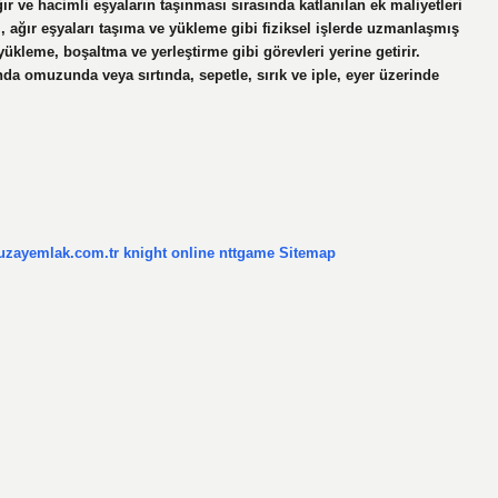
ır ve hacimli eşyaların taşınması sırasında katlanılan ek maliyetleri
i, ağır eşyaları taşıma ve yükleme gibi fiziksel işlerde uzmanlaşmış
 yükleme, boşaltma ve yerleştirme gibi görevleri yerine getirir.
nda omuzunda veya sırtında, sepetle, sırık ve iple, eyer üzerinde
/uzayemlak.com.tr
knight online
nttgame
Sitemap