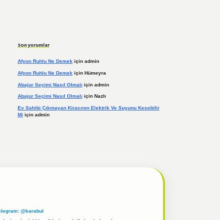
Son yorumlar
Afyon Ruhlu Ne Demek
için
admin
Afyon Ruhlu Ne Demek
için
Hümeyra
Abajur Seçimi Nasıl Olmalı
için
admin
Abajur Seçimi Nasıl Olmalı
için
Nazlı
Ev Sahibi Çıkmayan Kiracının Elektrik Ve Suyunu Kesebilir
Mi
için
admin
elegram: @karabul