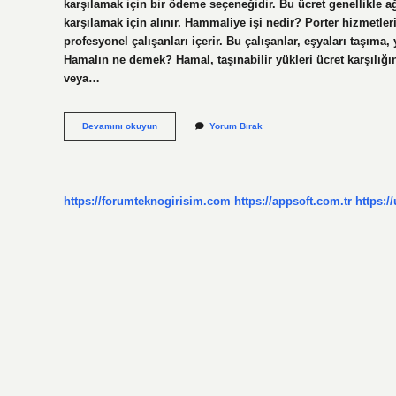
karşılamak için bir ödeme seçeneğidir. Bu ücret genellikle ağ
karşılamak için alınır. Hammaliye işi nedir? Porter hizmetler
profesyonel çalışanları içerir. Bu çalışanlar, eşyaları taşıma,
Hamalın ne demek? Hamal, taşınabilir yükleri ücret karşılığı
veya…
Hamaliye
Devamını okuyun
Yorum Bırak
Ne
Demek
https://forumteknogirisim.com
https://appsoft.com.tr
https:/