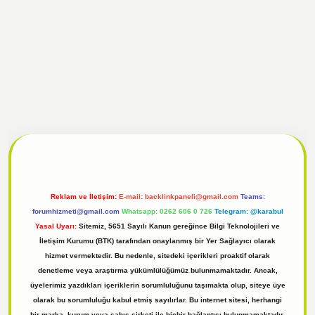
l
tulipbet giriş
Reklam ve İletişim:
E-mail:
backlinkpaneli@gmail.com
Teams:
forumhizmeti@gmail.com
Whatsapp: 0262 606 0 726
Telegram: @karabul
Yasal Uyarı:
Sitemiz, 5651 Sayılı Kanun gereğince Bilgi Teknolojileri ve
İletişim Kurumu (BTK) tarafından onaylanmış bir Yer Sağlayıcı olarak
hizmet vermektedir. Bu nedenle, sitedeki içerikleri proaktif olarak
denetleme veya araştırma yükümlülüğümüz bulunmamaktadır. Ancak,
üyelerimiz yazdıkları içeriklerin sorumluluğunu taşımakta olup, siteye üye
olarak bu sorumluluğu kabul etmiş sayılırlar. Bu internet sitesi, herhangi
bir marka, kurum veya şahıs şirketi ile hiçbir bağlantısı bulunmamaktadır.