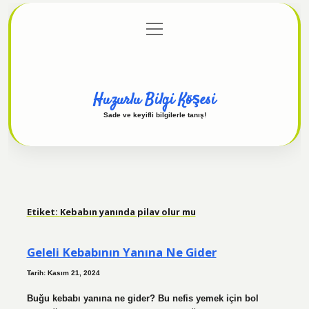
menüyü
Anasayfa
Gizlilik Politikası
Yasal Uyarı
aç
Hakkımızda
Huzurlu Bilgi Köşesi
Sade ve keyifli bilgilerle tanış!
Etiket:
Kebabın yanında pilav olur mu
Geleli Kebabının Yanına Ne Gider
Tarih: Kasım 21, 2024
Buğu kebabı yanına ne gider? Bu nefis yemek için bol