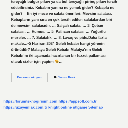
tereyağlı bulgur pilavı ya da bol tereyağlı pirinç pilavı tercih
edebilirsiniz. Kebabın yanına ne yemek gider? Kebapla ne
gider? – En iyi meze ve salata önerileri: Mevsim salatası.
Kebapların yanı sıra en çok tercih edilen salatalardan biri
de mevsim salatasıdır. … Salçalı salata. … 3. Çoban
salatası. … Humus. … 5. Patlıcan salatası … Yoğurtlu
mezeler. … 7. Salatalık. … 8. Lavaş ve pide.Daha fazla
makale…•5 Haziran 2024 Geleli kebabı hangi yörenin
ürünüdür? Malatya Geleli Kebabı Malatya’nın Geleli
Kebabı’nı iki aşamada hazırlanan bir lezzet patlaması
olarak sizler için yaptım
…
Geleli
Devamını okuyun
Yorum Bırak
Kebabının
Yanına
Ne
Gider
https://forumteknogirisim.com
https://appsoft.com.tr
https://uzayemlak.com.tr
knight online
nttgame
Sitemap