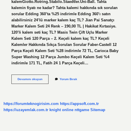
kalemGiotto.Rotring.Stabilo.Staedtler.Uni-Ball. Tahta
kalemin fiyatı ne kadar? Tahta kalemi hakkında sık sorulan
sorular Edding 360’ta %25 indirimle Edding 360’ı satın
alabilirsiniz 24’lü marker kalem kaç TL? Jian Pai Sanatçı
Marker Kalem Seti 24 Renk – 190,00 TL | Hakikat Kırtasiye.
120’li kalem seti kaç TL? Masis Twin Çift Uçlu Marker
Kalem Seti 120 Parça – 2. Keçeli kalem kaç TL? Keçeli
Kalemler Hakkında Sıkça Sorulan Sorular Faber-Castell 12
Parça Keçeli Kalem Seti %28 indirimle 72 TL, Carioca Baby
Super Washing 12 Parça Jumbo Keçeli Kalem Seti %4
indirimle 171 TL, Fatih 24 1 Parça Keçeli…
Keçeli
Devamını okuyun
Yorum Bırak
Kalemin
Fiyatı
Ne
Kadar
https://forumteknogirisim.com
https://appsoft.com.tr
https://uzayemlak.com.tr
knight online
nttgame
Sitemap