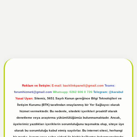
 giriş
Reklam ve İletişim:
E-mail:
backlinkpaneli@gmail.com
Teams:
forumhizmeti@gmail.com
Whatsapp: 0262 606 0 726
Telegram: @karabul
Yasal Uyarı:
Sitemiz, 5651 Sayılı Kanun gereğince Bilgi Teknolojileri ve
İletişim Kurumu (BTK) tarafından onaylanmış bir Yer Sağlayıcı olarak
hizmet vermektedir. Bu nedenle, sitedeki içerikleri proaktif olarak
denetleme veya araştırma yükümlülüğümüz bulunmamaktadır. Ancak,
üyelerimiz yazdıkları içeriklerin sorumluluğunu taşımakta olup, siteye üye
olarak bu sorumluluğu kabul etmiş sayılırlar. Bu internet sitesi, herhangi
bir marka, kurum veya şahıs şirketi ile hiçbir bağlantısı bulunmamaktadır.