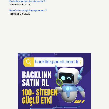
En kolay kırılan kemik nedir ?
Temmuz 25, 2026
Kaktüsler hangi havayı sever ?
Temmuz 23, 2026