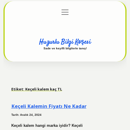
menüyü
Anasayfa
Gizlilik Politikası
Yasal Uyarı
aç
Hakkımızda
Huzurlu Bilgi Köşesi
Sade ve keyifli bilgilerle tanış!
Etiket:
Keçeli kalem kaç TL
Keçeli Kalemin Fiyatı Ne Kadar
Tarih: Aralık 24, 2024
Keçeli kalem hangi marka iyidir? Keçeli