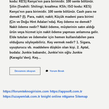
kodu: KES) Kenya’nın para birimidir. 100 sente bölünür.
Şilin (Svahili: Shilingi; kısaltma: KSh; ISO kodu: KES)
Kenya’nın para birimidir. 100 sente bölünür. Cash para ne
demek? (I). Para, nakit; nakit; Küçük madeni para birimi
(Çin ve Doğu Hint Adaları’nda). Keş ödeme ne demek?
Nakit ödeme nedir? Nakit ödeme, müşterinin satın aldığı
ürün veya hizmet için nakit ödeme yapması anlamına gelir.
Elde tutulan ve ödemeler için hemen kullanılabilen para
olduğunu söyleyebiliriz. Keş vermek nedir? 1. Sigara,
uyuşturucu vb. maddelere düşkün olan kişi. 2. Aptal,
budala: Junkie babandır, Junkie’nin oğlu Junkie
(Karagöz’den). Keş…
Keş
Devamını okuyun
Yorum Bırak
Para
Ne
Demek
https://forumteknogirisim.com
https://appsoft.com.tr
https://uzayemlak.com.tr
knight online
nttgame
Sitemap