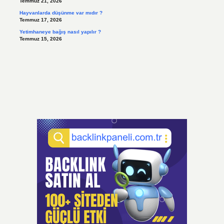
Temmuz 21, 2026
Hayvanlarda düşünme var mıdır ?
Temmuz 17, 2026
Yetimhaneye bağış nasıl yapılır ?
Temmuz 15, 2026