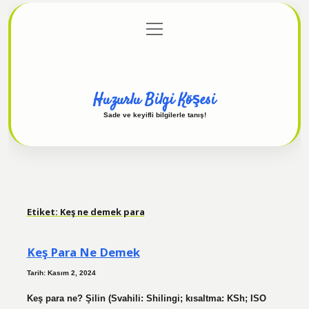
menüyü
Anasayfa
Gizlilik Politikası
Yasal Uyarı
aç
Hakkımızda
Huzurlu Bilgi Köşesi
Sade ve keyifli bilgilerle tanış!
Etiket:
Keş ne demek para
Keş Para Ne Demek
Tarih: Kasım 2, 2024
Keş para ne? Şilin (Svahili: Shilingi; kısaltma: KSh; ISO