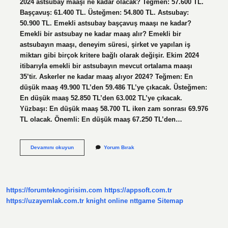
2024 astsubay maaşı ne kadar olacak? Teğmen: 57.600 TL.
Başçavuş: 61.400 TL. Üsteğmen: 54.800 TL. Astsubay:
50.900 TL. Emekli astsubay başçavuş maaşı ne kadar?
Emekli bir astsubay ne kadar maaş alır? Emekli bir
astsubayın maaşı, deneyim süresi, şirket ve yapılan iş
miktarı gibi birçok kritere bağlı olarak değişir. Ekim 2024
itibarıyla emekli bir astsubayın mevcut ortalama maaşı
35’tir. Askerler ne kadar maaş alıyor 2024? Teğmen: En
düşük maaş 49.900 TL’den 59.486 TL’ye çıkacak. Üsteğmen:
En düşük maaş 52.850 TL’den 63.002 TL’ye çıkacak.
Yüzbaşı: En düşük maaş 58.700 TL iken zam sonrası 69.976
TL olacak. Önemli: En düşük maaş 67.250 TL’den…
Kıdemli
Devamını okuyun
Yorum Bırak
Başçavuş
Maaşı
2024
Ne
Kadar
https://forumteknogirisim.com
https://appsoft.com.tr
Olacak
https://uzayemlak.com.tr
knight online
nttgame
Sitemap