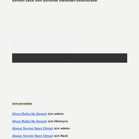
içerikler yasal süre içerisinde sitemizden kaldırılacaktır.
Arama
Son yorumlar
Afyon Ruhlu Ne Demek
için
admin
Afyon Ruhlu Ne Demek
için
Hümeyra
Abajur Seçimi Nasıl Olmalı
için
admin
Abajur Seçimi Nasıl Olmalı
için
Nazlı