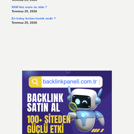
KKM faiz oranı ne oldu ?
Temmuz 25, 2026
En kolay kırılan kemik nedir ?
Temmuz 25, 2026