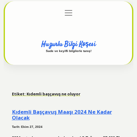
menüyü
Anasayfa
Gizlilik Politikası
Yasal Uyarı
aç
Hakkımızda
Huzurlu Bilgi Köşesi
Sade ve keyifli bilgilerle tanış!
Etiket:
Kıdemli başçavuş ne oluyor
Kıdemli Başçavuş Maaşı 2024 Ne Kadar
Olacak
Tarih: Ekim 27, 2024