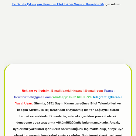
Ev Sahibi Çıkmayan Kiracının Elektrik Ve Suyunu Kesebilir Mi
için
admin
l
tulipbet giriş
Reklam ve İletişim:
E-mail:
backlinkpaneli@gmail.com
Teams:
forumhizmeti@gmail.com
Whatsapp: 0262 606 0 726
Telegram: @karabul
Yasal Uyarı:
Sitemiz, 5651 Sayılı Kanun gereğince Bilgi Teknolojileri ve
İletişim Kurumu (BTK) tarafından onaylanmış bir Yer Sağlayıcı olarak
hizmet vermektedir. Bu nedenle, sitedeki içerikleri proaktif olarak
denetleme veya araştırma yükümlülüğümüz bulunmamaktadır. Ancak,
üyelerimiz yazdıkları içeriklerin sorumluluğunu taşımakta olup, siteye üye
olarak bu sorumluluğu kabul etmiş sayılırlar. Bu internet sitesi, herhangi