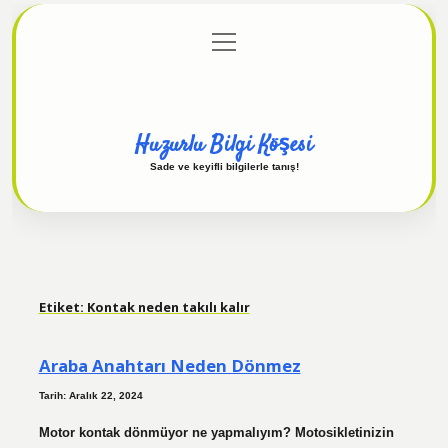
menüyü
Anasayfa
Gizlilik Politikası
Yasal Uyarı
aç
Hakkımızda
Huzurlu Bilgi Köşesi
Sade ve keyifli bilgilerle tanış!
Etiket:
Kontak neden takılı kalır
Araba Anahtarı Neden Dönmez
Tarih: Aralık 22, 2024
Motor kontak dönmüyor ne yapmalıyım? Motosikletinizin