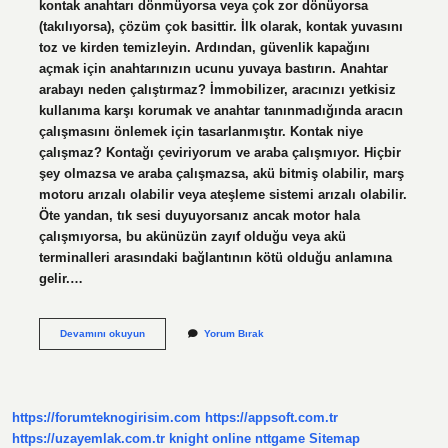
kontak anahtarı dönmüyorsa veya çok zor dönüyorsa
(takılıyorsa), çözüm çok basittir. İlk olarak, kontak yuvasını
toz ve kirden temizleyin. Ardından, güvenlik kapağını
açmak için anahtarınızın ucunu yuvaya bastırın. Anahtar
arabayı neden çalıştırmaz? İmmobilizer, aracınızı yetkisiz
kullanıma karşı korumak ve anahtar tanınmadığında aracın
çalışmasını önlemek için tasarlanmıştır. Kontak niye
çalışmaz? Kontağı çeviriyorum ve araba çalışmıyor. Hiçbir
şey olmazsa ve araba çalışmazsa, akü bitmiş olabilir, marş
motoru arızalı olabilir veya ateşleme sistemi arızalı olabilir.
Öte yandan, tık sesi duyuyorsanız ancak motor hala
çalışmıyorsa, bu akünüzün zayıf olduğu veya akü
terminalleri arasındaki bağlantının kötü olduğu anlamına
gelir.…
Araba
Devamını okuyun
Yorum Bırak
Anahtarı
Neden
Dönmez
https://forumteknogirisim.com
https://appsoft.com.tr
https://uzayemlak.com.tr
knight online
nttgame
Sitemap