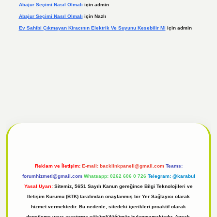
Abajur Seçimi Nasıl Olmalı
için
admin
Abajur Seçimi Nasıl Olmalı
için
Nazlı
Ev Sahibi Çıkmayan Kiracının Elektrik Ve Suyunu Kesebilir Mi
için
admin
 giriş
Reklam ve İletişim:
E-mail:
backlinkpaneli@gmail.com
Teams:
forumhizmeti@gmail.com
Whatsapp: 0262 606 0 726
Telegram: @karabul
Yasal Uyarı:
Sitemiz, 5651 Sayılı Kanun gereğince Bilgi Teknolojileri ve
İletişim Kurumu (BTK) tarafından onaylanmış bir Yer Sağlayıcı olarak
hizmet vermektedir. Bu nedenle, sitedeki içerikleri proaktif olarak
denetleme veya araştırma yükümlülüğümüz bulunmamaktadır. Ancak,