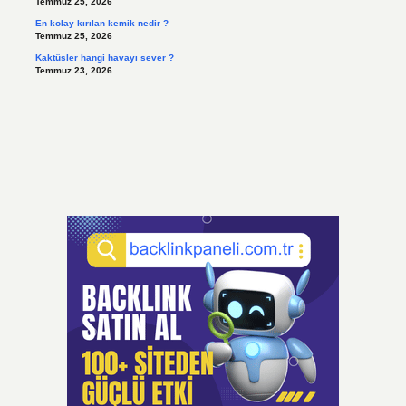
Temmuz 25, 2026
En kolay kırılan kemik nedir ?
Temmuz 25, 2026
Kaktüsler hangi havayı sever ?
Temmuz 23, 2026