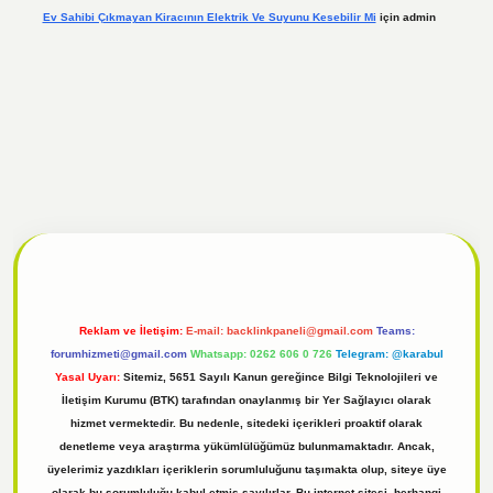
Ev Sahibi Çıkmayan Kiracının Elektrik Ve Suyunu Kesebilir Mi
için
admin
 giriş
Reklam ve İletişim:
E-mail:
backlinkpaneli@gmail.com
Teams:
forumhizmeti@gmail.com
Whatsapp: 0262 606 0 726
Telegram: @karabul
Yasal Uyarı:
Sitemiz, 5651 Sayılı Kanun gereğince Bilgi Teknolojileri ve
İletişim Kurumu (BTK) tarafından onaylanmış bir Yer Sağlayıcı olarak
hizmet vermektedir. Bu nedenle, sitedeki içerikleri proaktif olarak
denetleme veya araştırma yükümlülüğümüz bulunmamaktadır. Ancak,
üyelerimiz yazdıkları içeriklerin sorumluluğunu taşımakta olup, siteye üye
olarak bu sorumluluğu kabul etmiş sayılırlar. Bu internet sitesi, herhangi