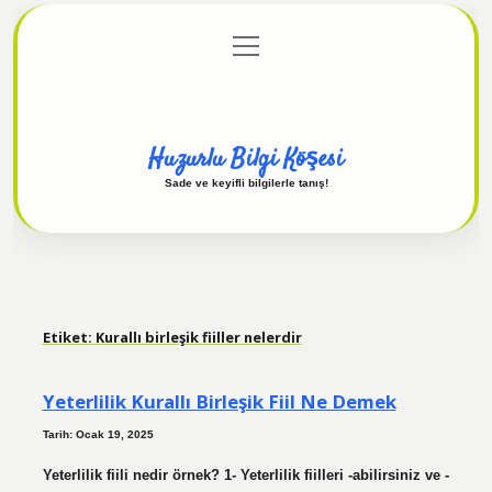
menüyü
Anasayfa
Gizlilik Politikası
Yasal Uyarı
aç
Hakkımızda
Huzurlu Bilgi Köşesi
Sade ve keyifli bilgilerle tanış!
Etiket:
Kurallı birleşik fiiller nelerdir
Yeterlilik Kurallı Birleşik Fiil Ne Demek
Tarih: Ocak 19, 2025
Yeterlilik fiili nedir örnek? 1- Yeterlilik fiilleri -abilirsiniz ve -