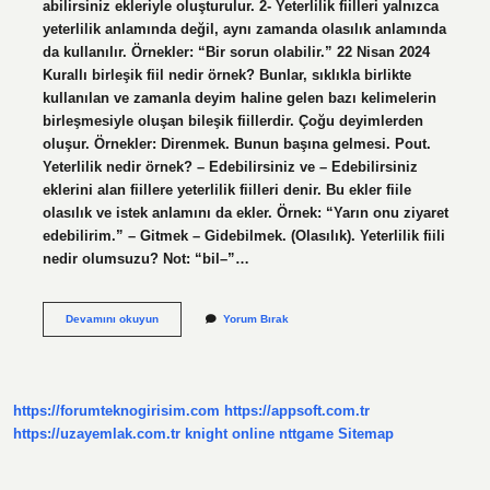
abilirsiniz ekleriyle oluşturulur. 2- Yeterlilik fiilleri yalnızca
yeterlilik anlamında değil, aynı zamanda olasılık anlamında
da kullanılır. Örnekler: “Bir sorun olabilir.” 22 Nisan 2024
Kurallı birleşik fiil nedir örnek? Bunlar, sıklıkla birlikte
kullanılan ve zamanla deyim haline gelen bazı kelimelerin
birleşmesiyle oluşan bileşik fiillerdir. Çoğu deyimlerden
oluşur. Örnekler: Direnmek. Bunun başına gelmesi. Pout.
Yeterlilik nedir örnek? – Edebilirsiniz ve – Edebilirsiniz
eklerini alan fiillere yeterlilik fiilleri denir. Bu ekler fiile
olasılık ve istek anlamını da ekler. Örnek: “Yarın onu ziyaret
edebilirim.” – Gitmek – Gidebilmek. (Olasılık). Yeterlilik fiili
nedir olumsuzu? Not: “bil–”…
Yeterlilik
Devamını okuyun
Yorum Bırak
Kurallı
Birleşik
Fiil
Ne
Demek
https://forumteknogirisim.com
https://appsoft.com.tr
https://uzayemlak.com.tr
knight online
nttgame
Sitemap