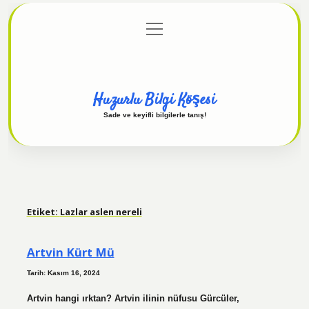
menüyü
Anasayfa
Gizlilik Politikası
Yasal Uyarı
aç
Hakkımızda
Huzurlu Bilgi Köşesi
Sade ve keyifli bilgilerle tanış!
Etiket:
Lazlar aslen nereli
Artvin Kürt Mü
Tarih: Kasım 16, 2024
Artvin hangi ırktan? Artvin ilinin nüfusu Gürcüler,