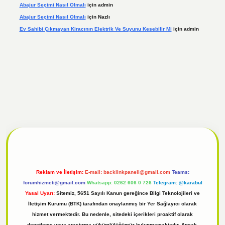
Abajur Seçimi Nasıl Olmalı
için
admin
Abajur Seçimi Nasıl Olmalı
için
Nazlı
Ev Sahibi Çıkmayan Kiracının Elektrik Ve Suyunu Kesebilir Mi
için
admin
t giriş
Reklam ve İletişim:
E-mail:
backlinkpaneli@gmail.com
Teams:
forumhizmeti@gmail.com
Whatsapp: 0262 606 0 726
Telegram: @karabul
Yasal Uyarı:
Sitemiz, 5651 Sayılı Kanun gereğince Bilgi Teknolojileri ve
İletişim Kurumu (BTK) tarafından onaylanmış bir Yer Sağlayıcı olarak
hizmet vermektedir. Bu nedenle, sitedeki içerikleri proaktif olarak
denetleme veya araştırma yükümlülüğümüz bulunmamaktadır. Ancak,