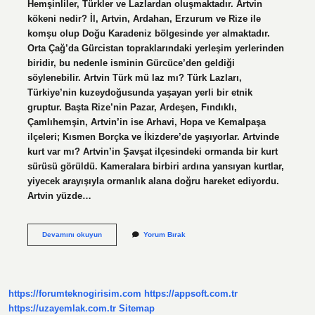
Hemşinliler, Türkler ve Lazlardan oluşmaktadır. Artvin
kökeni nedir? İl, Artvin, Ardahan, Erzurum ve Rize ile
komşu olup Doğu Karadeniz bölgesinde yer almaktadır.
Orta Çağ’da Gürcistan topraklarındaki yerleşim yerlerinden
biridir, bu nedenle isminin Gürcüce’den geldiği
söylenebilir. Artvin Türk mü laz mı? Türk Lazları,
Türkiye’nin kuzeydoğusunda yaşayan yerli bir etnik
gruptur. Başta Rize’nin Pazar, Ardeşen, Fındıklı,
Çamlıhemşin, Artvin’in ise Arhavi, Hopa ve Kemalpaşa
ilçeleri; Kısmen Borçka ve İkizdere’de yaşıyorlar. Artvinde
kurt var mı? Artvin’in Şavşat ilçesindeki ormanda bir kurt
sürüsü görüldü. Kameralara birbiri ardına yansıyan kurtlar,
yiyecek arayışıyla ormanlık alana doğru hareket ediyordu.
Artvin yüzde…
Artvin
Devamını okuyun
Yorum Bırak
Kürt
Mü
https://forumteknogirisim.com
https://appsoft.com.tr
https://uzayemlak.com.tr
Sitemap